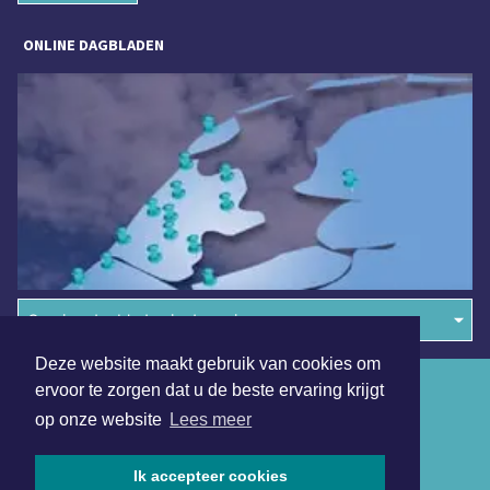
ONLINE DAGBLADEN
Overige dagbladen in de regio
Deze website maakt gebruik van cookies om
Algemene voorwaarden
ervoor te zorgen dat u de beste ervaring krijgt
op onze website
Lees meer
Disclaimer
Privacy Statement
Ik accepteer cookies