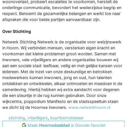
woonoverlast, probeert escalaties te voorkomen, herstelt de
onderlinge communicatie, bevordert het wederzijdse begrip en
respect. Benoemt de gezamenlijke belangen en werkt toe naar
afspraken die voor beide partijen aanvaardbaar zijn.
Over Stichting
Netwerk Stichting Netwerk is de organisatie voor welzijnswerk
in Hoorn. Wij verbinden mensen, versterken eigen kracht en
voorkomen dat kleine problemen groot worden. Samen met
inwoners, vele vrijwilligers en andere organisaties bouwen wij
aan een sociale stad: leefbaar, veilig en met gelijke kansen voor
iedereen. Met de inzet van onze deskundige en betrokken
medewerkers kunnen inwoners, jong en oud, hun talenten
ontdekken en ontwikkelen, elkaar ontmoeten en meedoen in de
samenleving. Hierbij hebben wij extra aandacht voor degenen
die een steuntje in de rug kunnen gebruiken. Door onze
wijkcentra, poppodium Manifesto en de stadsspeeltuin staan
we dicht bij de Hoornse inwoners.
www.netwerkhoorn.nl
stichting
,
vrijwilligers
,
buurtbemiddelaar
Maak
Hoornsdagblad
je Google-favoriet