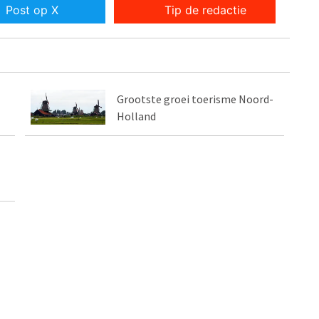
Post op X
Tip de redactie
Grootste groei toerisme Noord-
Holland