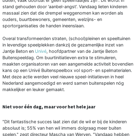
buiten, vaak doordat er geen speelmaatjes zijn . Dit wordt in
stand gehouden door 'aanbel-angst'. Vandaag lieten kinderen
massaal zien dat die drempel weggenomen kan worden als
ouders, buurtbewoners, gemeenten, welzijns- en
sportorganisaties de handen ineenslaan.
Overal transformeerden straten, (school)pleinen en speeltuinen
in levendige speelplekken dankzij de gezamenlijke inzet van
Jantje Beton en
Univé
, hoofdpartner van de Jantje Beton
Buitenspeeldag. Om buurtinitiatieven extra te stimuleren,
maakten organisatoren van een aangemelde activiteit bovendien
kans op een Univé Buitenspeelbox vol sport- en spelmaterialen.
Met deze actie werden veel nieuwe speel-initiatieven in heel
Nederland aangemoedigd en werd samen buitenspelen nóg
makkelijker en leuker gemaakt.
Niet voor één dag, maar voor het hele jaar
"Dit fantastische succes laat zien dat de wil er bij de kinderen
absoluut is; 55% van hen wil immers dolgraag meer buiten
spelen," zegt directeur Mascha van Werven. "Vandaag hebben