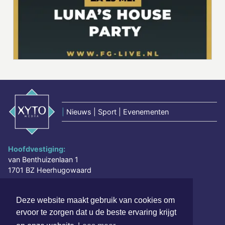
|
Nieuws | Sport | Evenementen
Hoofdvestiging:
van Benthuizenlaan 1
1701 BZ Heerhugowaard
072 8200 600
Deze website maakt gebruik van cookies om
redactie@xyto.nl
ervoor te zorgen dat u de beste ervaring krijgt
www.xyto.nl