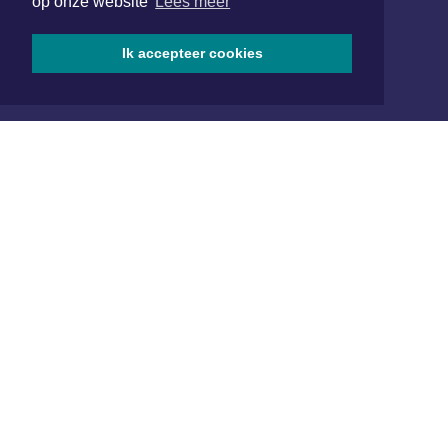
op onze website
Lees meer
SOCIAL MEDIA
Ik accepteer cookies
NIEUWSBRIEF AANMELDEN
Schrijf je in voor onze nieuwsbrief en krijg wekelijks een
samenvatting van alle gebeurtenissen uit jouw regio.
Aanmelden
ONLINE DAGBLADEN