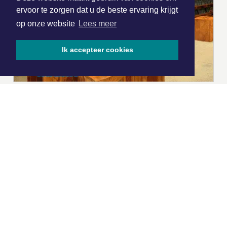
ervoor te zorgen dat u de beste ervaring krijgt
op onze website
Lees meer
Ik accepteer cookies
|
Nieuws | Sport | Evenementen
Hoofdvestiging:
van Benthuizenlaan 1
1701 BZ Heerhugowaard
072 8200 600
redactie@xyto.nl