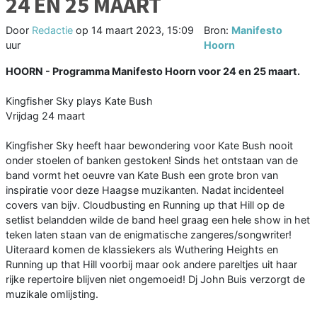
24 EN 25 MAART
Door
Redactie
op
14 maart 2023, 15:09
Bron:
Manifesto
uur
Hoorn
HOORN - Programma Manifesto Hoorn voor 24 en 25 maart.
Kingfisher Sky plays Kate Bush
Vrijdag 24 maart
Kingfisher Sky heeft haar bewondering voor Kate Bush nooit
onder stoelen of banken gestoken! Sinds het ontstaan van de
band vormt het oeuvre van Kate Bush een grote bron van
inspiratie voor deze Haagse muzikanten. Nadat incidenteel
covers van bijv. Cloudbusting en Running up that Hill op de
setlist belandden wilde de band heel graag een hele show in het
teken laten staan van de enigmatische zangeres/songwriter!
Uiteraard komen de klassiekers als Wuthering Heights en
Running up that Hill voorbij maar ook andere pareltjes uit haar
rijke repertoire blijven niet ongemoeid! Dj John Buis verzorgt de
muzikale omlijsting.