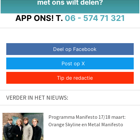
met ons wilt delen?
APP ONS!
T.
06 - 574 71 321
Deel op Facebook
Post op X
Tip de redactie
VERDER IN HET NIEUWS:
Programma Manifesto 17/18 maart:
Orange Skyline en Metal Manifesto