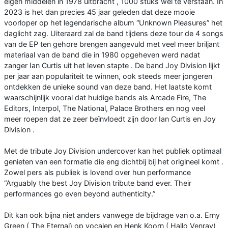
eigen middelen in 1978 uitbracht , 1000 stuks wel te verstaan. In
2023 is het dan precies 45 jaar geleden dat deze mooie
voorloper op het legendarische album “Unknown Pleasures” het
daglicht zag. Uiteraard zal de band tijdens deze tour de 4 songs
van de EP ten gehore brengen aangevuld met veel meer briljant
materiaal van de band die in 1980 opgeheven werd nadat
zanger Ian Curtis uit het leven stapte . De band Joy Division lijkt
per jaar aan populariteit te winnen, ook steeds meer jongeren
ontdekken de unieke sound van deze band. Het laatste komt
waarschijnlijk vooral dat huidige bands als Arcade Fire, The
Editors, Interpol, The National, Palace Brothers en nog veel
meer roepen dat ze zeer beïnvloedt zijn door Ian Curtis en Joy
Division .
Met de tribute Joy Division undercover kan het publiek optimaal
genieten van een formatie die eng dichtbij bij het origineel komt .
Zowel pers als publiek is lovend over hun performance
“Arguably the best Joy Division tribute band ever. Their
performances go even beyond authenticity.”
Dit kan ook bijna niet anders vanwege de bijdrage van o.a. Erny
Green ( The Eternal) op vocalen en Henk Koorn ( Hallo Venray)