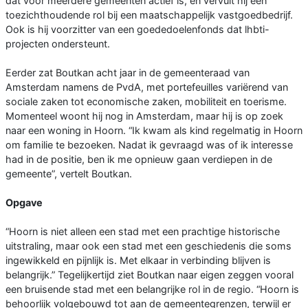
dat voor meerdere gemeenten actief is, en vervult hij een
toezichthoudende rol bij een maatschappelijk vastgoedbedrijf.
Ook is hij voorzitter van een goededoelenfonds dat lhbti-
projecten ondersteunt.
Eerder zat Boutkan acht jaar in de gemeenteraad van
Amsterdam namens de PvdA, met portefeuilles variërend van
sociale zaken tot economische zaken, mobiliteit en toerisme.
Momenteel woont hij nog in Amsterdam, maar hij is op zoek
naar een woning in Hoorn. “Ik kwam als kind regelmatig in Hoorn
om familie te bezoeken. Nadat ik gevraagd was of ik interesse
had in de positie, ben ik me opnieuw gaan verdiepen in de
gemeente”, vertelt Boutkan.
Opgave
“Hoorn is niet alleen een stad met een prachtige historische
uitstraling, maar ook een stad met een geschiedenis die soms
ingewikkeld en pijnlijk is. Met elkaar in verbinding blijven is
belangrijk.” Tegelijkertijd ziet Boutkan naar eigen zeggen vooral
een bruisende stad met een belangrijke rol in de regio. “Hoorn is
behoorlijk volgebouwd tot aan de gemeentegrenzen, terwijl er