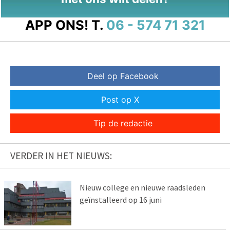
APP ONS!
T.
06 - 574 71 321
Deel op Facebook
Post op X
Tip de redactie
VERDER IN HET NIEUWS:
Nieuw college en nieuwe raadsleden
geïnstalleerd op 16 juni