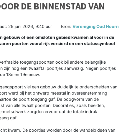
OOR DE BINNENSTAD VAN
ast:
29 juni 2026, 9:40 uur
Bron:
Vereniging Oud Hoorn
n gebouw of een omsloten gebied kwamen al voor in de
aren poorten vooral rijk versierd en een statussymbool
rfraaide toegangspoorten ook bij andere belangrijke
 zijn nog een twaalftal poortjes aanwezig. Negen poortjes
t de 18e en 19e eeuw.
egangspoort viel een gebouw duidelijk te onderscheiden van
poort werd bij het ontwerp meestal in overeenstemming
artoe de poort toegang gaf. De boogvorm van de
 van alle twaalf poorten. Decoraties, zoals beelden,
ermetselwerk zorgden ervoor dat de totale indruk
egang gaf.
erecht kwam. De poortjes worden door de wandelgidsen van