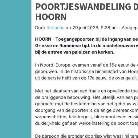
POORTJESWANDELING D
HOORN
Door
Redactie
op
29 juni 2026, 9:38 uur
· Aangep
HOORN - Toegangspoorten bij de ingang van ee
Griekse en Romeinse tijd. In de middeleeuwen w
bij de entree van paleizen en kerken.
In Noord-Europa kwamen vanaf de 15e eeuw de ve
gebouwen. In de historische binnenstad van Hoorn
uit de eerste helft van de 17e eeuw, de overige ui
Met het plaatsen van een fraaie en opvallende to
de omliggende bebouwing. Het uiterlijk van een 
gebracht met de bestemming van het gebouw wa
doorgang van de poorten is de enige overeenkomst
wapenschilden, tekstregels, bloemmotieven en si
duidelijkheid gaf aan welke instelling de poort to
De persoon die eronder doorliep wist waar hij t