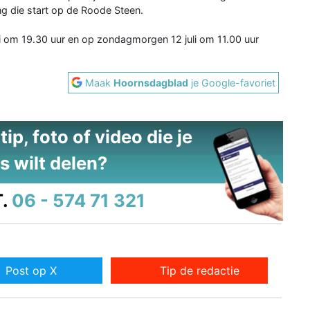
g die start op de Roode Steen.
li om 19.30 uur en op zondagmorgen 12 juli om 11.00 uur
Maak
Hoornsdagblad
je Google-favoriet
ip, foto of video die je
s wilt delen?
.
06 - 574 71 321
Post op X
Tip de redactie