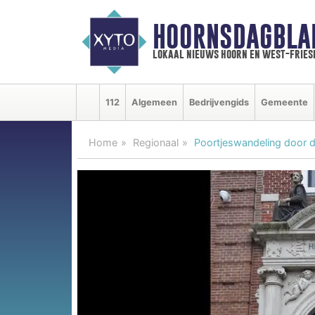
HOORNSDAGBLA
lokaal nieuws hoorn en west-fries
112
Algemeen
Bedrijvengids
Gemeente
Home
Regionaal
Poortjeswandeling door 