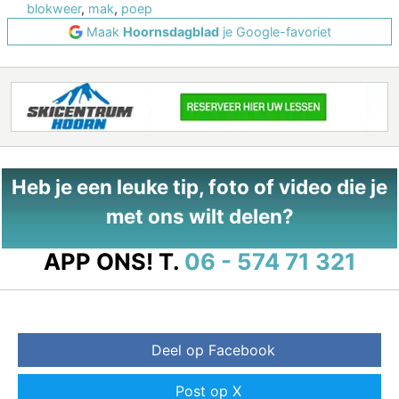
blokweer
,
mak
,
poep
Maak
Hoornsdagblad
je Google-favoriet
Heb je een leuke tip, foto of video die je
met ons wilt delen?
APP ONS!
T.
06 - 574 71 321
Deel op Facebook
Post op X