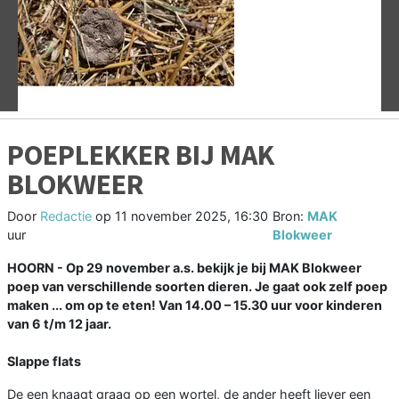
Vorige
V
POEPLEKKER BIJ MAK
BLOKWEER
Door
Redactie
op
11 november 2025, 16:30
Bron:
MAK
uur
Blokweer
HOORN - Op 29 november a.s. bekijk je bij MAK Blokweer
poep van verschillende soorten dieren. Je gaat ook zelf poep
maken ... om op te eten! Van 14.00 – 15.30 uur voor kinderen
van 6 t/m 12 jaar.
Slappe flats
De een knaagt graag op een wortel, de ander heeft liever een