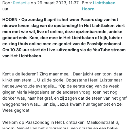
Door
Redactie
op
29 maart 2023, 11:37
Bron:
Lichtbaken
uur
Hoorn
HOORN - Op zondag 9 april is het weer Pasen: dag van het
nieuwe leven, dag van de opstanding! In Het Lichtbaken viert
men met wie wil, live of online, deze opzienbarende, unieke
gebeurtenis. Kom, doe mee in Het Lichtbaken of kijk, luister
en zing thuis online mee en geniet van de Paasbijeenkomst.
Om 10.30 uur start de Live-uitzending via de YouTube stream
van Het Lichtbaken.
Kent u de liederen? Zing maar mee… Daar juicht een toon, daar
klinkt een stem…. U zij de glorie, Opgestane Heer! Luister naar
het eeuwenoude evangelie… “Op de eerste dag van de week
gingen Maria Magdalena en de anderen vroeg, toen het nog
donker was, naar het graf, en zij zagen dat de steen van het graf
weggenomen was…..en zie, Jezus kwam hun tegemoet en zei:
Wees gegroet!
Welkom op Paaszondag in Het Lichtbaken, Maelsonstraat 6,
Hoorn. Geniet van het programma, een praatje en een bakje