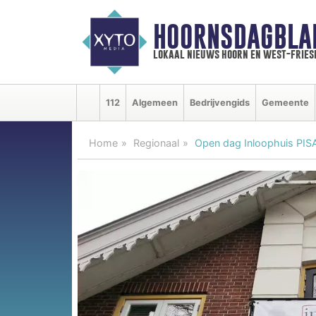
HOORNSDAGBLA
lokaal nieuws hoorn en west-fries
112
Algemeen
Bedrijvengids
Gemeente
Home
Regionaal
Open dag Inloophuis PISA 