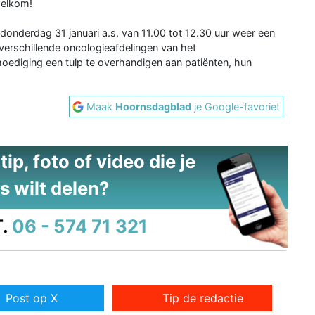
welkom!
donderdag 31 januari a.s. van 11.00 tot 12.30 uur weer een
verschillende oncologieafdelingen van het
moediging een tulp te overhandigen aan patiënten, hun
Maak
Hoornsdagblad
je Google-favoriet
ip, foto of video die je
s wilt delen?
.
06 - 574 71 321
Post op X
Tip de redactie