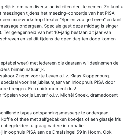
gelijk is om aan diverse activiteiten deel te nemen. Zo kunt u
orst meezingen tijdens het meezing-concertje van het PISA
ok een mini-workshop theater “Spelen voor je Leven” en kunt
dmassage ondergaan. Speciale gast deze middag is singer-
 Ter gelegenheid van het 10-jarig bestaan dit jaar van
geschreven en zal dit tijdens de open dag ten doop komen
eptabel weer) met iedereen die daaraan wil deelnemen de
ders binnen natuurlijk.
sakoor Zingen voor je Leven o.l.v. Klaas Kloppenburg.
, speciaal voor het jubileumjaar van Inloophuis PISA door
ehore brengen. Een uniek moment dus!
 “Spelen voor je Leven” o.l.v. Michèl Snoek, dramadocent
rschillende types ontspanningsmassage te ondergaan.
 koffie of thee met zelfgebakken koekjes of een glaasje fris
tenbegeleiders u graag nadere informatie.
ij Inloophuis PISA aan de Draafsingel 59 in Hoorn. Ook