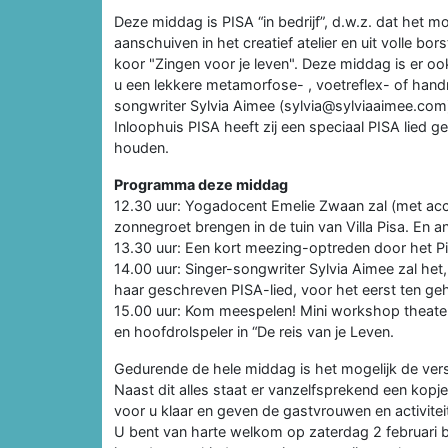
Deze middag is PISA “in bedrijf”, d.w.z. dat het mo
aanschuiven in het creatief atelier en uit volle b
koor "Zingen voor je leven". Deze middag is er o
u een lekkere metamorfose- , voetreflex- of han
songwriter Sylvia Aimee (sylvia@sylviaaimee.com).
Inloophuis PISA heeft zij een speciaal PISA lied 
houden.
Programma deze middag
12.30 uur: Yogadocent Emelie Zwaan zal (met acc
zonnegroet brengen in de tuin van Villa Pisa. En an
13.30 uur: Een kort meezing-optreden door het Pi
14.00 uur: Singer-songwriter Sylvia Aimee zal het
haar geschreven PISA-lied, voor het eerst ten g
15.00 uur: Kom meespelen! Mini workshop theater
en hoofdrolspeler in “De reis van je Leven.
Gedurende de hele middag is het mogelijk de ve
Naast dit alles staat er vanzelfsprekend een kopje
voor u klaar en geven de gastvrouwen en activitei
U bent van harte welkom op zaterdag 2 februari b