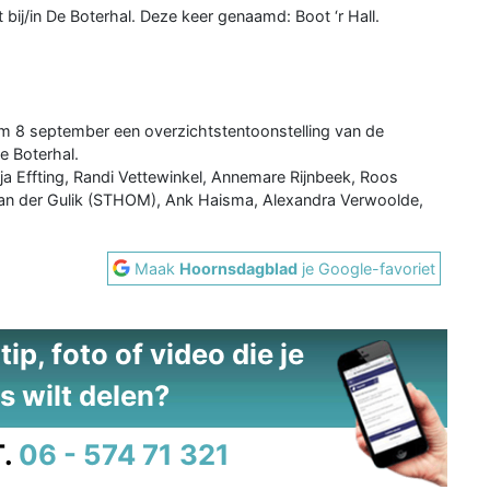
 bij/in De Boterhal. Deze keer genaamd: Boot ‘r Hall.
m 8 september een overzichts­tentoonstelling van de
e Boterhal.
ja Effting, Randi Vettewinkel, Annemare Rijnbeek, Roos
van der Gulik (STHOM), Ank Haisma, Alexandra Verwoolde,
Maak
Hoornsdagblad
je Google-favoriet
ip, foto of video die je
s wilt delen?
.
06 - 574 71 321