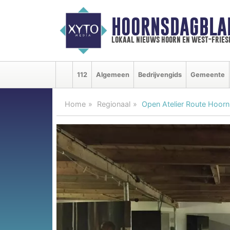
HOORNSDAGBLA
lokaal nieuws hoorn en west-fries
112
Algemeen
Bedrijvengids
Gemeente
Home
Regionaal
Open Atelier Route Hoor