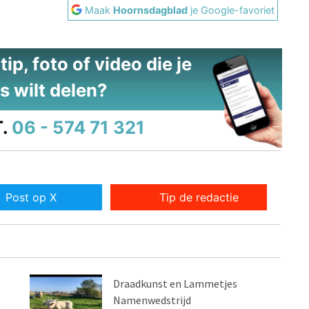
Maak
Hoornsdagblad
je Google-favoriet
ip, foto of video die je
s wilt delen?
.
06 - 574 71 321
Post op X
Tip de redactie
Draadkunst en Lammetjes
Namenwedstrijd