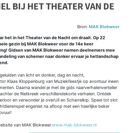
L BIJ HET THEATER VAN DE
Bron:
MAK Blokweer
r het in het Theater van de Nacht om draait. Op 22
ele gezin bij MAK Blokweer voor de 14e keer
lding! Gidsen van MAK Blokweer nemen deelnemers mee
andeling van schemer naar donker ervaar je hetlandschap
end.
 geluiden van licht en donker, dag en nacht,
tator Klaas Kloppenburg van Muziekfeestje op avontuur ineen
menten. Daarna wandel je met de gids naarverhalenverteller
 achter de Rietkreek verschillendekorte verhalen. Ontdek
loor en verwonder je overUil en Scharrelkip. Speel tot slot
htdierenspel engeniet na afloop met een heerlijke beker
pvuur!
website van MAK Blokweer.
www.mak-blokweer.nl