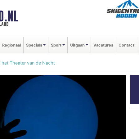
D.NL
land
Regionaal
Specials
Sport
Uitgaan
Vacatures
Contact
j het Theater van de Nacht