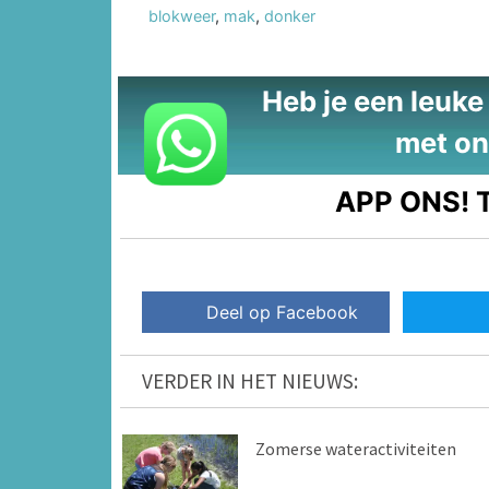
blokweer
,
mak
,
donker
Heb je een leuke t
met on
APP ONS!
T
Deel op Facebook
VERDER IN HET NIEUWS:
Zomerse wateractiviteiten