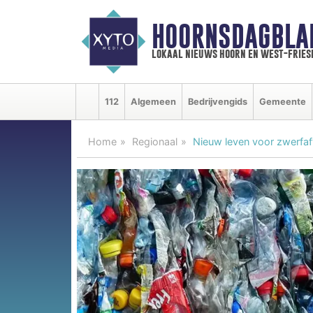
HOORNSDAGBLA
lokaal nieuws hoorn en west-fries
112
Algemeen
Bedrijvengids
Gemeente
Home
Regionaal
Nieuw leven voor zwerfaf