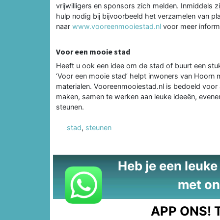
vrijwilligers en sponsors zich melden. Inmiddels z
hulp nodig bij bijvoorbeeld het verzamelen van p
naar
www.vooreenmooiestad.nl
voor meer informa
Voor een mooie stad
Heeft u ook een idee om de stad of buurt een stukj
‘Voor een mooie stad’ helpt inwoners van Hoorn m
materialen. Vooreenmooiestad.nl is bedoeld voor 
maken, samen te werken aan leuke ideeën, evene
steunen.
stad
,
steunen
Heb je een leuke t
met on
APP ONS!
T