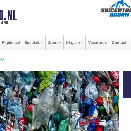
D.NL
land
Regionaal
Specials
Sport
Uitgaan
Vacatures
Contact
val