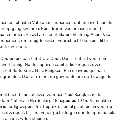
at een bescheiden Veteranen monument dat herinnert aan de
erdoor op gang kwamen. Een stroom van mensen moest
at en moest vrijwel alles achterlaten. Stichting Acara Vita
nument, om terug te kijken, vooruit te blikken en stil te
uurlijk welkom.
Oosterkerk aan het Grote Oost. Dan is het tijd voor een
ksverhuizing. Na de Japanse capitulatie kregen zoveel
van het Rode Kruis: Nasi Bungkus. Een eenvoudige maar
eel groenten. Daarom is het de gewoonte om op 15 augustus
emeld heeft aanschuiven voor een Nasi Bungkus in de
n door Nationale Herdenking 15 augustus 1945. Aanmelden
is nodig wegens het beperkte aantal plaatsen en voor de
is overigens blij met vrijwillige bijdragen om de operationele
n die ons willen steunen.