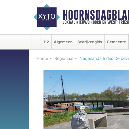
HOORNSDAGBLA
lokaal nieuws hoorn en west-fries
112
Algemeen
Bedrijvengids
Gemeente
Home
Regionaal
Nederlands Indië: De bevr