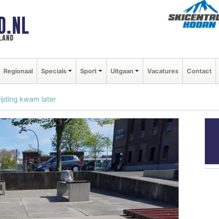
D.NL
land
Regionaal
Specials
Sport
Uitgaan
Vacatures
Contact
ijding kwam later