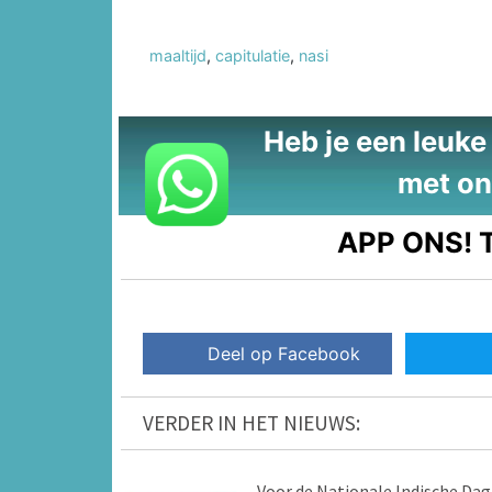
maaltijd
,
capitulatie
,
nasi
Heb je een leuke t
met on
APP ONS!
T
Deel op Facebook
VERDER IN HET NIEUWS:
Voor de Nationale Indische Dag