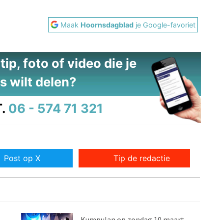
Maak
Hoornsdagblad
je Google-favoriet
ip, foto of video die je
s wilt delen?
.
06 - 574 71 321
Post op X
Tip de redactie
Kumpulan op zondag 10 maart