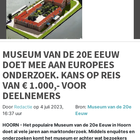
Vorige
V
MUSEUM VAN DE 20E EEUW
DOET MEE AAN EUROPEES
ONDERZOEK. KANS OP REIS
VAN € 1.000,- VOOR
DEELNEMERS
Door
Redactie
op
4 juli 2023,
Bron:
Museum van de 20e
16:37 uur
Eeuw
HOORN - Het populaire Museum van de 20e Eeuw in Hoorn
doet al vele jaren aan marktonderzoek. Middels enquêtes en
onderzoeken komt het museum er achter wat bezoekers