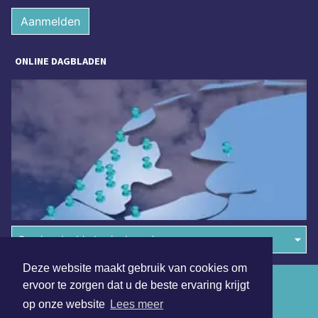
Aanmelden
ONLINE DAGBLADEN
Overige dagbladen in de regio
Deze website maakt gebruik van cookies om
Algemene voorwaarden
ervoor te zorgen dat u de beste ervaring krijgt
op onze website
Lees meer
Disclaimer