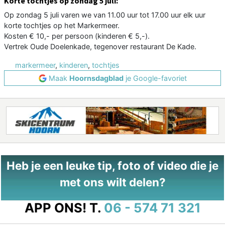
Korte tochtjes op zondag 5 juli:
Op zondag 5 juli varen we van 11.00 uur tot 17.00 uur elk uur
korte tochtjes op het Markermeer.
Kosten € 10,- per persoon (kinderen € 5,-).
Vertrek Oude Doelenkade, tegenover restaurant De Kade.
markermeer
,
kinderen
,
tochtjes
Maak
Hoornsdagblad
je Google-favoriet
Heb je een leuke tip, foto of video die je
met ons wilt delen?
APP ONS!
T.
06 - 574 71 321