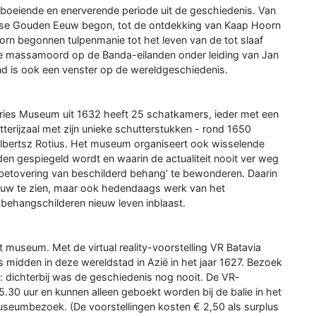
 boeiende en enerverende periode uit de geschiedenis. Van
ese Gouden Eeuw begon, tot de ontdekking van Kaap Hoorn
orn begonnen tulpenmanie tot het leven van de tot slaaf
e massamoord op de Banda-eilanden onder leiding van Jan
nd is ook een venster op de wereldgeschiedenis.
es Museum uit 1632 heeft 25 schatkamers, ieder met een
terijzaal met zijn unieke schutterstukken - rond 1650
lbertsz Rotius. Het museum organiseert ook wisselende
den gespiegeld wordt en waarin de actualiteit nooit ver weg
betovering van beschilderd behang’ te bewonderen. Daarin
euw te zien, maar ook hedendaags werk van het
behangschilderen nieuw leven inblaast.
 museum. Met de virtual reality-voorstelling VR Batavia
 midden in deze wereldstad in Azië in het jaar 1627. Bezoek
 dichterbij was de geschiedenis nog nooit. De VR-
5.30 uur en kunnen alleen geboekt worden bij de balie in het
useumbezoek. (De voorstellingen kosten € 2,50 als surplus