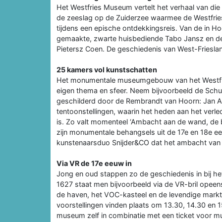
Het Westfries Museum vertelt het verhaal van die
de zeeslag op de Zuiderzee waarmee de Westfri
tijdens een epische ontdekkingsreis. Van de in Ho
gemaakte, zwarte huisbediende Tabo Jansz en d
Pietersz Coen. De geschiedenis van West-Friesla
25 kamers vol kunstschatten
Het monumentale museumgebouw van het Westfri
eigen thema en sfeer. Neem bijvoorbeeld de Schut
geschilderd door de Rembrandt van Hoorn: Jan A
tentoonstellingen, waarin het heden aan het verle
is. Zo valt momenteel ‘Ambacht aan de wand, de 
zijn monumentale behangsels uit de 17e en 18e e
kunstenaarsduo Snijder&CO dat het ambacht van 
Via VR de 17e eeuw in
Jong en oud stappen zo de geschiedenis in bij het
1627 staat men bijvoorbeeld via de VR-bril opeens
de haven, het VOC-kasteel en de levendige markt:
voorstellingen vinden plaats om 13.30, 14.30 en 1
museum zelf in combinatie met een ticket voor m