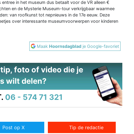
is entree in het museum dus betaalt voor de VR alleen €
urtochten en de Mysterie Museum-tour verkrijgbaar waarmee
den: van roofkunst tot nepnieuws in de 17e eeuw. Deze
 weetjes over interessante museumvoorwerpen voor kinderen
Maak
Hoornsdagblad
je Google-favoriet
ip, foto of video die je
s wilt delen?
.
06 - 574 71 321
Post op X
Tip de redactie