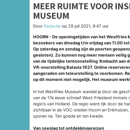
MEER RUIMTE VOOR INSP
MUSEUM
Door
Redactie
op
29 juli 2021, 9:47 uur
HOORN - De openingstijden van het Westfries M
bezoekers van dinsdag t/m vrijdag van 11.00 t
Op zaterdag en zondag zijn de poorten geopend
gesloten). Zo kunnen nog meer mensen veilig g
van de tijdelijke tentoonstelling ‘Ambacht aan
VR-voorstelling Batavia 1627. Online reservere
aangeraden om teleurstelling te voorkomen. Res
op dit moment niet mogelijk. Het museum werkt
In het Westfries Museum wandel je door de geschi
van de 17e eeuw schreef West-Friesland immers 
regio’s van Holland. De regio werd rijk door de ha
zichtbaar in de VOC-steden Hoorn en Enkhuizen, m
sporen na. Ten goede en ten kwade.
Van zeeslag tot ontdekkingsreizen