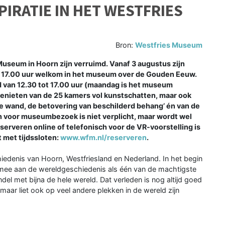
IRATIE IN HET WESTFRIES
Bron:
Westfries Museum
useum in Hoorn zijn verruimd. Vanaf 3 augustus zijn
ot 17.00 uur welkom in het museum over de Gouden Eeuw.
 van 12.30 tot 17.00 uur (maandag is het museum
enieten van de 25 kamers vol kunstschatten, maar ook
 de wand, de betovering van beschilderd behang’ én van de
n voor museumbezoek is niet verplicht, maar wordt wel
erveren online of telefonisch voor de VR-voorstelling is
 met tijdssloten:
www.wfm.nl/reserveren
.
edenis van Hoorn, Westfriesland en Nederland. In het begin
mee aan de wereldgeschiedenis als één van de machtigste
ndel met bijna de hele wereld. Dat verleden is nog altijd goed
aar liet ook op veel andere plekken in de wereld zijn