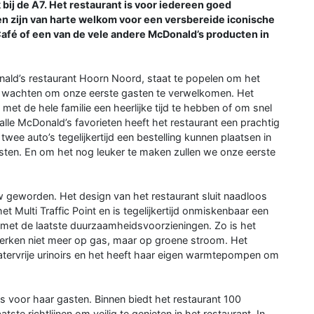
 bij de A7. Het restaurant is voor iedereen goed
n zijn van harte welkom voor een versbereide iconische
cCafé of een van de vele andere McDonald’s producten in
ld’s restaurant Hoorn Noord, staat te popelen om het
iet wachten om onze eerste gasten te verwelkomen. Het
met de hele familie een heerlijke tijd te hebben of om snel
 alle McDonald’s favorieten heeft het restaurant een prachtig
twee auto’s tegelijkertijd een bestelling kunnen plaatsen in
ten. En om het nog leuker te maken zullen we onze eerste
 geworden. Het design van het restaurant sluit naadloos
 Multi Traffic Point en is tegelijkertijd onmiskenbaar een
t met de laatste duurzaamheidsvoorzieningen. Zo is het
s werken niet meer op gas, maar op groene stroom. Het
watervrije urinoirs en het heeft haar eigen warmtepompen om
es voor haar gasten. Binnen biedt het restaurant 100
tste richtlijnen om veilig te genieten in het restaurant. In