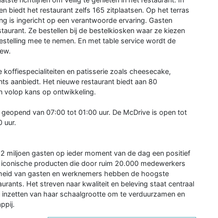
n biedt het restaurant zelfs 165 zitplaatsen. Op het terras
ing is ingericht op een verantwoorde ervaring. Gasten
aurant. Ze bestellen bij de bestelkiosken waar ze kiezen
estelling mee te nemen. En met table service wordt de
rew.
 koffiespecialiteiten en patisserie zoals cheesecake,
ts aanbiedt. Het nieuwe restaurant biedt aan 80
n volop kans op ontwikkeling.
 geopend van 07:00 tot 01:00 uur. De McDrive is open tot
0 uur.
,2 miljoen gasten op ieder moment van de dag een positief
 iconische producten die door ruim 20.000 medewerkers
gheid van gasten en werknemers hebben de hoogste
urants. Het streven naar kwaliteit en beleving staat centraal
het inzetten van haar schaalgrootte om te verduurzamen en
ppij.