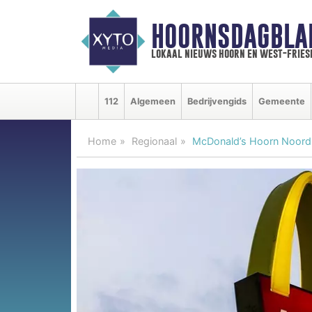
HOORNSDAGBLA
lokaal nieuws hoorn en west-fries
112
Algemeen
Bedrijvengids
Gemeente
Home
Regionaal
McDonald’s Hoorn Noord o