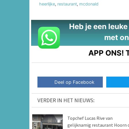
heerlijke
,
restaurant
,
mcdonald
Heb je een leuke t
met on
APP ONS!
T
Deel op Facebook
VERDER IN HET NIEUWS:
Topchef Lucas Rive van
gelijknamig restaurant Hoorn 