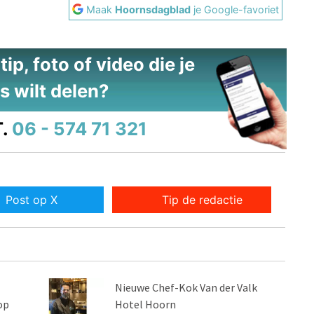
Maak
Hoornsdagblad
je Google-favoriet
ip, foto of video die je
s wilt delen?
.
06 - 574 71 321
Post op X
Tip de redactie
Nieuwe Chef-Kok Van der Valk
op
Hotel Hoorn