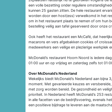
een volle bezetting onder reguliere omstandighede
kunnen 25 gasten zitten. De hele restaurant ervar
worden door een host(ess) verwelkomd in het rest
om in het restaurant plaats te nemen of om hun b
bestelling veilig aan tafel geserveerd door onze c
Ook heeft het restaurant een McCafé, dat heerlijke
macarons en vers afgebakken cookies of croissan
medewerkers een veilige en plezierige werkplek e
McDonald’s restaurant Hoorn Noord is iedere dag
01:00 uur en op vrijdag en zaterdag zelfs tot 01:0
Over McDonald’s Nederland
Wekelijks biedt McDonald’s Nederland aan bijna 3
moment. Met gevarieerde keuzes en versbereide,
met zorg worden bereid. De gezondheid en veili
prioriteit. In Nederland heeft McDonald’s 253 resta
in alle facetten van de bedrijfsvoering, evenals 
een positieve bijdrage te leveren aan de maatscha