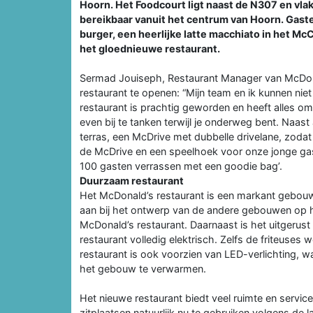
Hoorn. Het Foodcourt ligt naast de N307 en vlak
bereikbaar vanuit het centrum van Hoorn. Gaste
burger, een heerlijke latte macchiato in het M
het gloednieuwe restaurant.
Sermad Jouiseph, Restaurant Manager van McDona
restaurant te openen: “Mijn team en ik kunnen n
restaurant is prachtig geworden en heeft alles om 
even bij te tanken terwijl je onderweg bent. Naast
terras, een McDrive met dubbelle drivelane, zodat 
de McDrive en een speelhoek voor onze jonge gas
100 gasten verrassen met een goodie bag’.
Duurzaam restaurant
Het McDonald’s restaurant is een markant gebouw
aan bij het ontwerp van de andere gebouwen op het
McDonald’s restaurant. Daarnaast is het uitgerus
restaurant volledig elektrisch. Zelfs de friteuse
restaurant is ook voorzien van LED-verlichting, 
het gebouw te verwarmen.
Het nieuwe restaurant biedt veel ruimte en servic
zitplaatsen natuurlijk nu te gebruiken volgens de laa