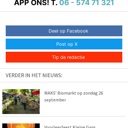
APP ONS!
T.
06 - 574 71 321
Deel op Facebook
Post op X
Tip de redactie
VERDER IN HET NIEUWS:
MAKS’ Biomarkt op zondag 26
september
Voorleesfeest Kleine Gans