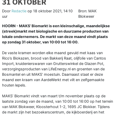
31 OKTOBER
Door
Redactie
op
18 oktober 2021, 14:10
Bron: MAK
uur
Blokweer
HOORN - MAKS’ Biomarkt is een kleinschalige, maandelijkse
(streek)markt met biologische en duurzame producten van
lokale ondernemers. De markt van deze maand vindt plaats
op zondag 31 oktober, van 10:00 tot 16:00.
De vaste kramen worden elke maand gevuld met kaas van
Rico’s Biokazen, brood van Bakkerij Raat, olijfolie van Cantos
Import, kruidenierswaren van Grutterswinkel de Glazen Pot,
verzorgingsproducten van LifeEnergy.nl en groenten van de
Bosmantel en uit MAKS’ moestuin. Daarnaast staat er deze
maand een kraam van AardeWerkt met vilt en zelfgemaakte
houten lepels.
MAKS’ Biomarkt vindt van maart t/m november plaats op de
laatste zondag van de maand, van 10:00 tot 16:00 op het terrein
van MAK Blokweer, Kloosterhout 1-2, 1695 JC Blokker. Tijdens
de markt zijn het bezoekerscentrum, de kijkboerderij en het