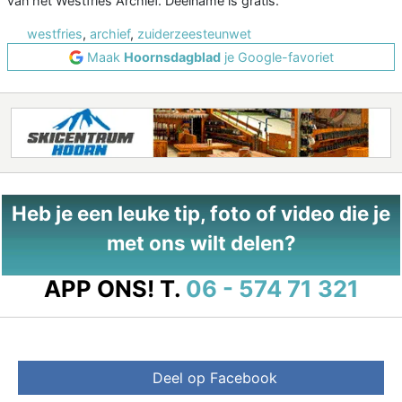
van het Westfries Archief. Deelname is gratis.
westfries
,
archief
,
zuiderzeesteunwet
Maak
Hoornsdagblad
je Google-favoriet
Heb je een leuke tip, foto of video die je
met ons wilt delen?
APP ONS!
T.
06 - 574 71 321
Deel op Facebook