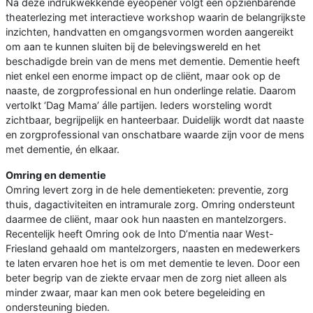
Na deze indrukwekkende eyeopener volgt een opzienbarende
theaterlezing met interactieve workshop waarin de belangrijkste
inzichten, handvatten en omgangsvormen worden aangereikt
om aan te kunnen sluiten bij de belevingswereld en het
beschadigde brein van de mens met dementie. Dementie heeft
niet enkel een enorme impact op de cliënt, maar ook op de
naaste, de zorgprofessional en hun onderlinge relatie. Daarom
vertolkt ‘Dag Mama’ álle partijen. Ieders worsteling wordt
zichtbaar, begrijpelijk en hanteerbaar. Duidelijk wordt dat naaste
en zorgprofessional van onschatbare waarde zijn voor de mens
met dementie, én elkaar.
Omring en dementie
Omring levert zorg in de hele dementieketen: preventie, zorg
thuis, dagactiviteiten en intramurale zorg. Omring ondersteunt
daarmee de cliënt, maar ook hun naasten en mantelzorgers.
Recentelijk heeft Omring ook de Into D’mentia naar West-
Friesland gehaald om mantelzorgers, naasten en medewerkers
te laten ervaren hoe het is om met dementie te leven. Door een
beter begrip van de ziekte ervaar men de zorg niet alleen als
minder zwaar, maar kan men ook betere begeleiding en
ondersteuning bieden.