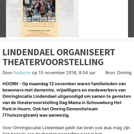
Vorige
V
LINDENDAEL ORGANISEERT
THEATERVOORSTELLING
Door
Redactie
op
15 november 2018, 9:54 uur
Bron: Omring
HOORN - Op maandag 12 november waren familieleden van
bewoners met dementie, vrijwilligers en medewerkers van
Omringlocatie Lindendael uitgenodigd om samen te genieten
van de theatervoorstelling Dag Mama in Schouwburg Het
Park in Hoorn. Ook het Omring Dementieteam
(Thuiszorgteam) was aanwezig.
Voor Omringlocatie Lindendael geldt dat leren ook leuk mag zijn.
Het bezoek aan de theatervoorstelling past in het