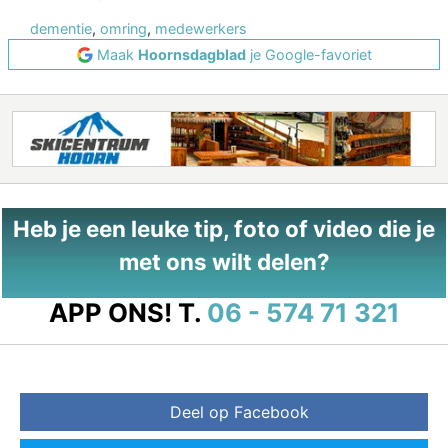
dementie
,
omring
,
medewerkers
Maak
Hoornsdagblad
je Google-favoriet
Heb je een leuke tip, foto of video die je
met ons wilt delen?
APP ONS!
T.
06 - 574 71 321
Deel op Facebook