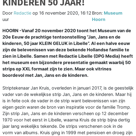
KINDEREN 50 JAAR!
Door
Redactie
op
16 november 2020, 16:12
Bron:
Museum
uur
Hoorn
HOORN -Vanaf 20 november 2020 toont het Museum van de
20e Eeuw de prachtige tentoonstelling “Jan, Jans en de
kinderen, 50 jaar KLEIN GELUK in Libelle”. Al een halve eeuw
zijn de belevenissen van deze bekende Hollandse familie te
zien in Libelle. Samen met Redactie Libelle (DPG Media) heeft
het museum een bijzondere presentatie gemaakt waarbij 50
strips op XXL formaat zijn te zien. Maar ook vitrines
boordevol met Jan, Jans en de kinderen.
Striptekenaar Jan Kruis, overleden in januari 2017, is de geestelijk
vader van de wekelijkse strip Jan, Jans en de kinderen. Maar hij
is in feite ook de vader in de strip want belevenissen van zijn
eigen gezin waren de bron van inspiratie voor de familie Tromp.
Zijn strip Jan, Jans en de kinderen verscheen op 12 december
1970 voor het eerst in Libelle, waarna Kruis de strip bijna dertig
jaar lang wekelijks tekende. De strips verschenen ook in de
vorm van albums. Kruis ging in 1999 met pensioen en droeg zijn