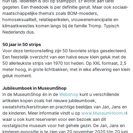
hun tas. Iedereen is dol op stamppot. Er wordt aan tafel
gegeten. Een theedoek is per definitie geruit. Maar ook sociaal-
maatschappelijke thema’s zoals BOM-moeders,
homoseksualiteit, relatieperikelen, vrouwenemancipatie en
klimaatkwesties komen langs bij de familie Tromp. Typisch
Nederlands dus.
50 jaar in 50 strips
Voor deze tentoonstelling zijn 50 favoriete strips geselecteerd.
Een feestelijk overzicht van een halve eeuw klein geluk met de
50 allerleukste strips van 1970 tot heden. Op XXL formaat, 2,5
meter hoog, in grote lichtbakken, met in elke aflevering een klein
geluk moment.
Jubileumboek in MuseumShop
In de MuseumShop én in de
Webshop
kunt u verschillende
artikelen kopen zoals het nieuwe jubileumboek,
sweatshirts/kersttruien en prachtige beeldjes van Jan, Jans en
de kinderen. Meer informatie vindt u op
www.MuseumHoorn.n
l
waar u ook kunt reserveren voor een bezoek aan dit
nostalgische museum voor het gehele gezin. De Jan, Jans en
kinderen expositie is te zien van 20 november 2020 t/m 20 juni