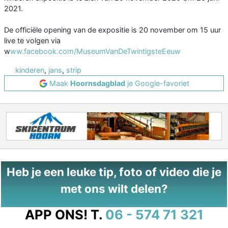
2021.
De officiële opening van de expositie is 20 november om 15 uur
live te volgen via
w
ww.facebook.com/MuseumVanDeTwintigsteEeuw
kinderen
,
jans
,
strip
Maak
Hoornsdagblad
je Google-favoriet
Heb je een leuke tip, foto of video die je
met ons wilt delen?
APP ONS!
T.
06 - 574 71 321