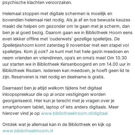
psychische klachten veroorzaken.
Helemaal stoppen met digitale schermen is moeilijk en
bovendien helemaal niet nodig. Als je af en toe bewuste keuzes
maakt die helpen om gezonder om te gaan met je scherm, dan
ben je al goed bezig. Daarom gaan we in Bibliotheek Hoorn eens
even lekker offline met ‘ouderwets’ gezellige spelletjes.
De
Spelletjeshoorn
komt zaterdag 9 november met een stapel vol
spelletjes. Kom jij ook? Je kunt met het hele gezin meedoen en
neem vrienden en vriendinnen, opa’s en oma’s mee! Om 10.30
uur starten we in Bibliotheek Kersenboogerd en om 14.00 uur in
Bibliotheek Risdam. Iedereen kan meedoen, je hoeft geen lid te
zijn. Reserveren is niet nodig en deelname is gratis.
Daarnaast ben je altijd welkom tijdens het digitaal
inloopspreekuur die op al onze vestigingen worden
georganiseerd. Hier kun je terecht met je vragen over je
smartphonem tablet, laptop of iets anders digitaals. Meer
hierover vind je op
www.bibliotheekhoorn.nl/digitaal
Ontdek wat je allemaal kan in de Bibliotheek en kijk op
www.bibliotheekhoorn.nl