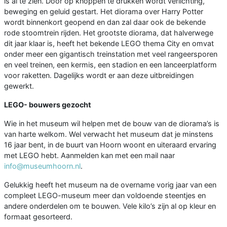
is al te zien. Door op knoppen te drukken wordt verlichting,
beweging en geluid gestart. Het diorama over Harry Potter
wordt binnenkort geopend en dan zal daar ook de bekende
rode stoomtrein rijden. Het grootste diorama, dat halverwege
dit jaar klaar is, heeft het bekende LEGO thema City en omvat
onder meer een gigantisch treinstation met veel rangeersporen
en veel treinen, een kermis, een stadion en een lanceerplatform
voor raketten. Dagelijks wordt er aan deze uitbreidingen
gewerkt.
LEGO- bouwers gezocht
Wie in het museum wil helpen met de bouw van de diorama’s is
van harte welkom. Wel verwacht het museum dat je minstens
16 jaar bent, in de buurt van Hoorn woont en uiteraard ervaring
met LEGO hebt. Aanmelden kan met een mail naar
info@museumhoorn.nl
.
Gelukkig heeft het museum na de overname vorig jaar van een
compleet LEGO-museum meer dan voldoende steentjes en
andere onderdelen om te bouwen. Vele kilo’s zijn al op kleur en
formaat gesorteerd.