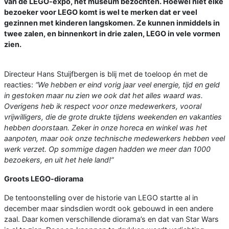
van de LEGO-expo, het museum bezochten. Hoewel niet elke
bezoeker voor LEGO komt is wel te merken dat er veel
gezinnen met kinderen langskomen. Ze kunnen inmiddels in
twee zalen, en binnenkort in drie zalen, LEGO in vele vormen
zien.
Directeur Hans Stuijfbergen is blij met de toeloop én met de
reacties:
“We hebben er eind vorig jaar veel energie, tijd en geld
in gestoken maar nu zien we ook dat het alles waard was.
Overigens heb ik respect voor onze medewerkers, vooral
vrijwilligers, die de grote drukte tijdens weekenden en vakanties
hebben doorstaan. Zeker in onze horeca en winkel was het
aanpoten, maar ook onze technische medewerkers hebben veel
werk verzet. Op sommige dagen hadden we meer dan 1000
bezoekers, en uit het hele land!”
Groots LEGO-diorama
De tentoonstelling over de historie van LEGO startte al in
december maar sindsdien wordt ook gebouwd in een andere
zaal. Daar komen verschillende diorama’s en dat van Star Wars