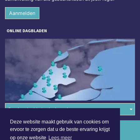
Aanmelden
ONLINE DAGBLADEN
Overige dagbladen in de regio
Deze website maakt gebruik van cookies om
Algemene voorwaarden
ervoor te zorgen dat u de beste ervaring krijgt
op onze website
Lees meer
Disclaimer