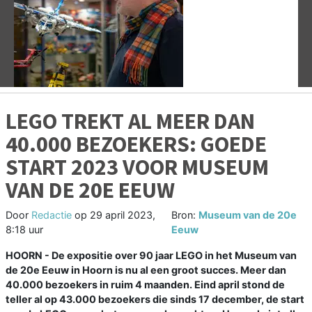
Vorige
V
LEGO TREKT AL MEER DAN
40.000 BEZOEKERS: GOEDE
START 2023 VOOR MUSEUM
VAN DE 20E EEUW
Door
Redactie
op
29 april 2023,
Bron:
Museum van de 20e
8:18 uur
Eeuw
HOORN - De expositie over 90 jaar LEGO in het Museum van
de 20e Eeuw in Hoorn is nu al een groot succes. Meer dan
40.000 bezoekers in ruim 4 maanden. Eind april stond de
teller al op 43.000 bezoekers die sinds 17 december, de start