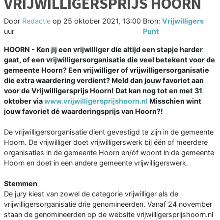
VRIJWILLIGERSPRIJS HOORN
Door
Redactie
op
25 oktober 2021, 13:00
Bron:
Vrijwilligers
uur
Punt
HOORN - Ken jij een vrijwilliger die altijd een stapje harder
gaat, of een vrijwilligersorganisatie die veel betekent voor de
gemeente Hoorn? Een vrijwilliger of vrijwilligersorganisatie
die extra waardering verdient? Meld dan jouw favoriet aan
voor de Vrijwilligersprijs Hoorn! Dat kan nog tot en met 31
oktober via
www.vrijwilligersprijshoorn.nl
Misschien wint
jouw favoriet dé waarderingsprijs van Hoorn?!
De vrijwilligersorganisatie dient gevestigd te zijn in de gemeente
Hoorn. De vrijwilliger doet vrijwilligerswerk bij één of meerdere
organisaties in de gemeente Hoorn en/óf woont in de gemeente
Hoorn en doet in een andere gemeente vrijwilligerswerk.
Stemmen
De jury kiest van zowel de categorie vrijwilliger als de
vrijwilligersorganisatie drie genomineerden. Vanaf 24 november
staan de genomineerden op de website vrijwilligersprijshoorn.nl