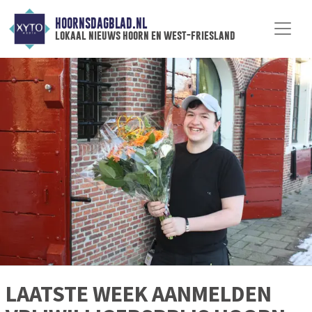
HOORNSDAGBLAD.NL
lokaal nieuws hoorn en west-friesland
LAATSTE WEEK AANMELDEN