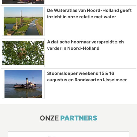
De Wateratlas van Noord-Holland geeft
inzicht in onze relatie met water
Aziatische hoornaar verspreidt zich
verder in Noord-Holland
Stoomsloepenweekend 15 & 16
augustus en Rondvaarten IJsselmeer
ONZE
PARTNERS