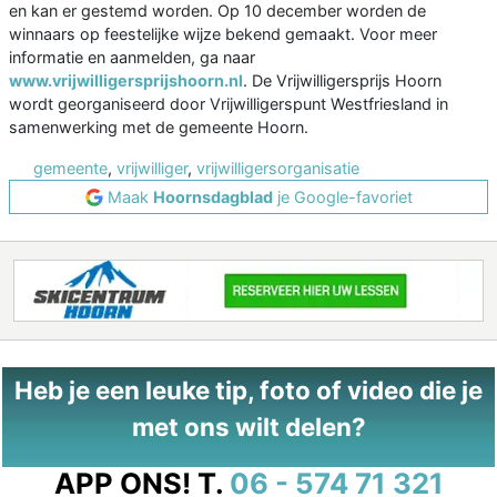
en kan er gestemd worden. Op 10 december worden de
winnaars op feestelijke wijze bekend gemaakt. Voor meer
informatie en aanmelden, ga naar
www.vrijwilligersprijshoorn.nl
. De Vrijwilligersprijs Hoorn
wordt georganiseerd door Vrijwilligerspunt Westfriesland in
samenwerking met de gemeente Hoorn.
gemeente
,
vrijwilliger
,
vrijwilligersorganisatie
Maak
Hoornsdagblad
je Google-favoriet
Heb je een leuke tip, foto of video die je
met ons wilt delen?
APP ONS!
T.
06 - 574 71 321