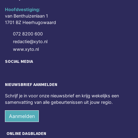
Hoofdvestiging:
van Benthuizenlaan 1
1701 BZ Heerhugowaard
072 8200 600
redactie@xyto.nl
www.xyto.nl
SOCIAL MEDIA
NIEUWSBRIEF AANMELDEN
Schrijf je in voor onze nieuwsbrief en krijg wekelijks een
samenvatting van alle gebeurtenissen uit jouw regio.
Aanmelden
ONLINE DAGBLADEN