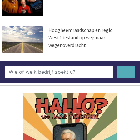
Hoogheemraadschap en regio
Westfriesland op weg naar
wegenoverdracht