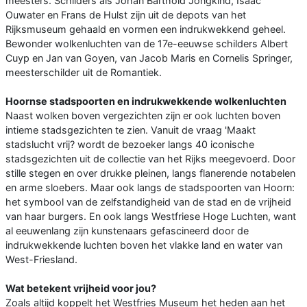
meesters. Schilders als Johan Barthold Jongkind, Isaac
Ouwater en Frans de Hulst zijn uit de depots van het
Rijksmuseum gehaald en vormen een indrukwekkend geheel.
Bewonder wolkenluchten van de 17e-eeuwse schilders Albert
Cuyp en Jan van Goyen, van Jacob Maris en Cornelis Springer,
meesterschilder uit de Romantiek.
Hoornse stadspoorten en indrukwekkende wolkenluchten
Naast wolken boven vergezichten zijn er ook luchten boven
intieme stadsgezichten te zien. Vanuit de vraag 'Maakt
stadslucht vrij? wordt de bezoeker langs 40 iconische
stadsgezichten uit de collectie van het Rijks meegevoerd. Door
stille stegen en over drukke pleinen, langs flanerende notabelen
en arme sloebers. Maar ook langs de stadspoorten van Hoorn:
het symbool van de zelfstandigheid van de stad en de vrijheid
van haar burgers. En ook langs Westfriese Hoge Luchten, want
al eeuwenlang zijn kunstenaars gefascineerd door de
indrukwekkende luchten boven het vlakke land en water van
West-Friesland.
Wat betekent vrijheid voor jou?
Zoals altijd koppelt het Westfries Museum het heden aan het