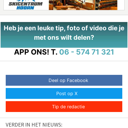
Heb je een leuke tip, foto of video die je
met ons wilt delen?
APP ONS!
T.
06 - 574 71 321
Deel op Facebook
Post op X
Tip de redactie
VERDER IN HET NIEUWS: