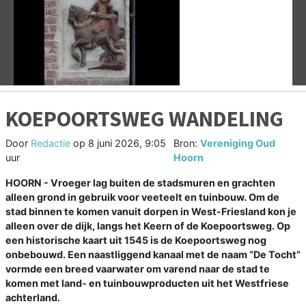
Vorige
V
KOEPOORTSWEG WANDELING
Door
Redactie
op
8 juni 2026, 9:05
Bron:
Vereniging Oud
uur
Hoorn
HOORN - Vroeger lag buiten de stadsmuren en grachten
alleen grond in gebruik voor veeteelt en tuinbouw. Om de
stad binnen te komen vanuit dorpen in West-Friesland kon je
alleen over de dijk, langs het Keern of de Koepoortsweg. Op
een historische kaart uit 1545 is de Koepoortsweg nog
onbebouwd. Een naastliggend kanaal met de naam “De Tocht”
vormde een breed vaarwater om varend naar de stad te
komen met land- en tuinbouwproducten uit het Westfriese
achterland.