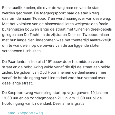
En natuurlijk koeien, die over de weg naar en van de stad
werden gedreven. De toegangspoort naar de stad kreeg
daarom de naam ‘Koepoort’ en werd naamgever van deze weg.
Met het volraken van de binnenstad lieten welgestelden fraaie
buitenhuizen bouwen langs de straat met tuinen en theekoepels
gelegen aan De Tocht. In de zijstraten Drie- en Tweeboomlaan
met hun lange rijen lindebomen was het toentertijd aantrekkelijk
om te wandelen, op de oevers van de aanliggende sloten
verschenen tuinhuizen.
e
De Paardentram liep eind 19
eeuw door het midden van de
straat en de bebouwing vulde vanaf die tijd de straat aan beide
zijden. De gidsen van Oud Hoorn nemen de deelnemers mee
vanaf de hoofdingang van Lindendael voor hun verhaal over
deze lange straat.
De Koepoortsweg wandeling start op vrijdagavond 19 juni om
19.30 uur en op zondagmorgen 21 juni om 11.00 uur bij de
hoofdingang van Lindendael. Deelname is gratis.
stad
,
koepoortsweg