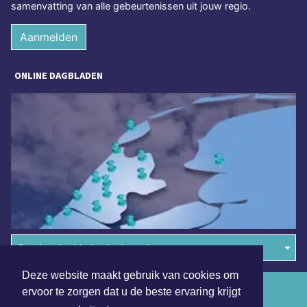
samenvatting van alle gebeurtenissen uit jouw regio.
Aanmelden
ONLINE DAGBLADEN
Overige dagbladen in de regio
Deze website maakt gebruik van cookies om
Algemene voorwaarden
ervoor te zorgen dat u de beste ervaring krijgt