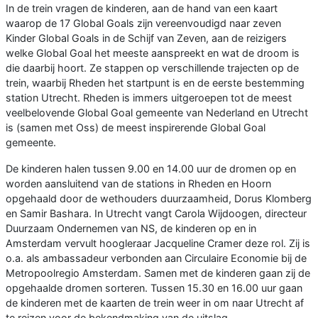
In de trein vragen de kinderen, aan de hand van een kaart
waarop de 17 Global Goals zijn vereenvoudigd naar zeven
Kinder Global Goals in de Schijf van Zeven, aan de reizigers
welke Global Goal het meeste aanspreekt en wat de droom is
die daarbij hoort. Ze stappen op verschillende trajecten op de
trein, waarbij Rheden het startpunt is en de eerste bestemming
station Utrecht. Rheden is immers uitgeroepen tot de meest
veelbelovende Global Goal gemeente van Nederland en Utrecht
is (samen met Oss) de meest inspirerende Global Goal
gemeente.
De kinderen halen tussen 9.00 en 14.00 uur de dromen op en
worden aansluitend van de stations in Rheden en Hoorn
opgehaald door de wethouders duurzaamheid, Dorus Klomberg
en Samir Bashara. In Utrecht vangt Carola Wijdoogen, directeur
Duurzaam Ondernemen van NS, de kinderen op en in
Amsterdam vervult hoogleraar Jacqueline Cramer deze rol. Zij is
o.a. als ambassadeur verbonden aan Circulaire Economie bij de
Metropoolregio Amsterdam. Samen met de kinderen gaan zij de
opgehaalde dromen sorteren. Tussen 15.30 en 16.00 uur gaan
de kinderen met de kaarten de trein weer in om naar Utrecht af
te reizen voor de bekendmaking van de uitslag.