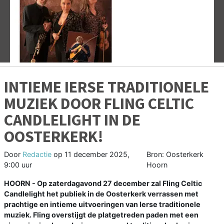
Vorige
V
INTIEME IERSE TRADITIONELE
MUZIEK DOOR FLING CELTIC
CANDLELIGHT IN DE
OOSTERKERK!
Door
Redactie
op
11 december 2025,
Bron: Oosterkerk
9:00 uur
Hoorn
HOORN - Op zaterdagavond 27 december zal Fling Celtic
Candlelight het publiek in de Oosterkerk verrassen met
prachtige en intieme uitvoeringen van Ierse traditionele
muziek. Fling overstijgt de platgetreden paden met een