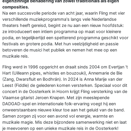
eigenzinnige benadering van zowel traditionals als eigen
composities.
Na een succesvolle periode van acht jaar, waarin Fling met vier
verschillende muziekprogramma's langs vele Nederlandse
theaters heeft gereisd, begint ze nu aan een nieuw hoofdstuk:
ze introduceert een intiem programma op maat voor kleinere
podia, en tegelijkertijd een spetterend programma geschikt voor
festivals en grotere podia. Met hun veelzijdigheid en passie
betoveren de musici het publiek en nemen het mee op een
muzikale reis.
Fling werd in 1996 opgericht en draait sinds 2004 om Evertjan 't
Hart (Uilleann pipes, whistles en bouzouki), Annemarie de Bie
(Zang, Dwarsfluit en Bodhrán). In 2024 is Anna Marije van der
Leest (Fiddle) de gelederen komen versterken. Speciaal voor dit
concert in de Oosterkerk in Hoorn krijgt Fling versterking van de
Vlaamse gitarist Jeroen Knapen. Met zijn meeslepende
DADGAD-spel en internationale folk-ervaring voegt hij een
onweerstaanbare nieuwe kleur toe aan het geluid van de band.
Samen zorgen zij voor een avond vol energie, warmte en
muzikale magie. Mis deze bijzondere samenwerking niet en laat
je meevoeren op een unieke muzikale reis in de Oosterkerk!