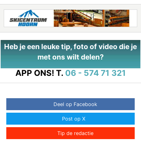
Heb je een leuke tip, foto of video die je
met ons wilt delen?
APP ONS!
T.
06 - 574 71 321
Deel op Facebook
Post op X
Tip de redactie