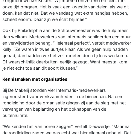
Zorgmedewerker Kristel: “Wij moeten ontzettend efficiënt met
onze tijd omgaan. Het is vaak een kwestie van delen: als we dit
doen, kan dat niet. Dat we vandaag wat extra handjes hebben,
scheelt enorm. Daar zijn we écht blij mee.”
Ook bij Philadelphia aan de Schouwmeester was de hulp meer
dan welkom. Medewerkers van Intermaris schilderden een muur
en verwijderden behang. “Helemaal perfect”, vertelt medewerker
Kelly. “Ze waren in twee uurtjes klaar. Als we geen hulp hadden
gehad, dan hadden we het zelf moeten doen tijdens werkuren.
Of waarschijnlijk daarbuiten, eerlijk gezegd. Want meestal kom
je niet echt toe aan dit soort klussen.”
Kennismaken met organisaties
Bij De Makerij stonden vier Intermaris-medewerkers
ingeroosterd voor werkzaamheden in de binnentuin. Na een
rondleiding door de organisatie gingen zij aan de slag met het
vervangen van beplanting en het opknappen van de
buitenruimte.
“We kenden het van horen zeggen”, vertelt Dieuwertje. “Maar na
de rondleiding zagen we pas echt wat hier allemaal gebeurt. Dat