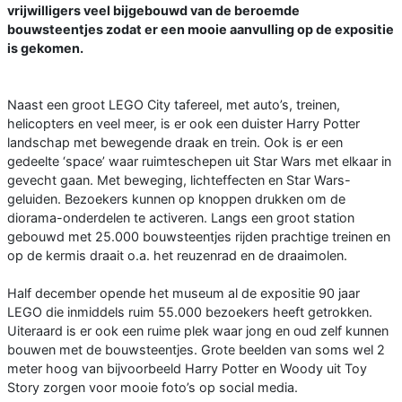
vrijwilligers veel bijgebouwd van de beroemde
bouwsteentjes zodat er een mooie aanvulling op de expositie
is gekomen.
Naast een groot LEGO City tafereel, met auto’s, treinen,
helicopters en veel meer, is er ook een duister Harry Potter
landschap met bewegende draak en trein. Ook is er een
gedeelte ‘space’ waar ruimteschepen uit Star Wars met elkaar in
gevecht gaan. Met beweging, lichteffecten en Star Wars-
geluiden. Bezoekers kunnen op knoppen drukken om de
diorama-onderdelen te activeren. Langs een groot station
gebouwd met 25.000 bouwsteentjes rijden prachtige treinen en
op de kermis draait o.a. het reuzenrad en de draaimolen.
Half december opende het museum al de expositie 90 jaar
LEGO die inmiddels ruim 55.000 bezoekers heeft getrokken.
Uiteraard is er ook een ruime plek waar jong en oud zelf kunnen
bouwen met de bouwsteentjes. Grote beelden van soms wel 2
meter hoog van bijvoorbeeld Harry Potter en Woody uit Toy
Story zorgen voor mooie foto’s op social media.