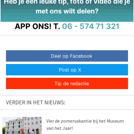
Heb je een leuke tip, foto of video die je
met ons wilt delen?
APP ONS!
T.
06 - 574 71 321
Deel op Facebook
Post op X
Tip de redactie
VERDER IN HET NIEUWS:
Vier de zomervakantie bij het Museum
van het Jaar!