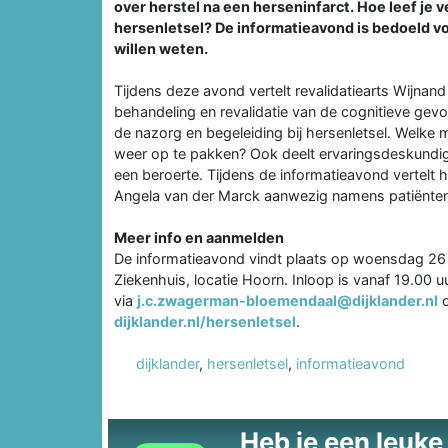
over herstel na een herseninfarct. Hoe leef je
hersenletsel? De informatieavond is bedoeld vo
willen weten.
Tijdens deze avond vertelt revalidatiearts Wijnan
behandeling en revalidatie van de cognitieve gev
de nazorg en begeleiding bij hersenletsel. Welke 
weer op te pakken? Ook deelt ervaringsdeskundige 
een beroerte. Tijdens de informatieavond vertelt hij
Angela van der Marck aanwezig namens patiënte
Meer info en aanmelden
De informatieavond vindt plaats op woensdag 26 ap
Ziekenhuis, locatie Hoorn. Inloop is vanaf 19.00
via
j.c.zwagerman-bloemendaal@dijklander.nl
o
dijklander.nl/hersenletsel
.
dijklander
,
hersenletsel
,
informatieavond
Heb je een leuke t