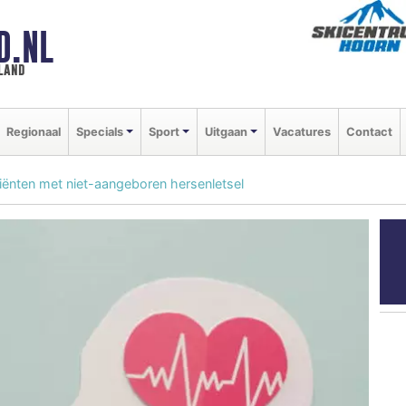
D.NL
land
Regionaal
Specials
Sport
Uitgaan
Vacatures
Contact
iënten met niet-aangeboren hersenletsel