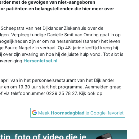
 verder met de gevolgen van niet-aangeboren
or patiënten en belangstellenden die hier meer over
d Scheepstra van het Dijklander Ziekenhuis over de
olgen. Verpleegkundige Daniëlle Smit van Omring gaat in op
mogelijkheden zijn er om na hersenletsel (samen) het leven
Bauke Nagel zijn verhaal. Op 48-jarige leeftijd kreeg hij
 over zijn ervaring en hoe hij de juiste hulp vond. Tot slot is
nvereniging
Hersenletsel.nl
.
ril van in het personeelsrestaurant van het Dijklander
 uur en om 19.30 uur start het programma. Aanmelden graag
f via telefoonnummer 0229 25 78 27. Kijk ook op
Maak
Hoornsdagblad
je Google-favoriet
ip, foto of video die je