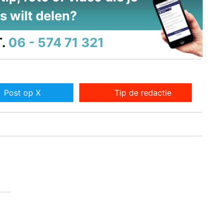
s wilt delen?
.
06 - 574 71 321
Post op X
Tip de redactie