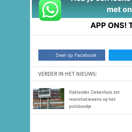
met on
APP ONS!
T
Deel op Facebook
VERDER IN HET NIEUWS:
Dijklander Ziekenhuis zet
reanimatiewens op het
polsbandje