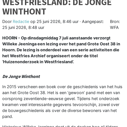
WESTFRIESLAND: DE JONGE
WINTHONT
Door
Redactie
op
25 juni 2026, 8:46 uur
· Aangepast:
Bron:
25 juni 2026, 8:48 uur
WFA
HOORN - Op dinsdagmiddag 7 juli aanstaande verzorgt
Willeke Jeeninga een lezing over het pand Grote Oost 38 in
Hoorn. De lezing is onderdeel van een serie activiteiten die
het Westfries Archief organiseert onder de titel
‘Huizenonderzoek in Westfriesland’.
De Jonge Winthont
In 2015 verscheen een boek over de geschiedenis van het huis
aan het Grote Oost 38. Het is een ‘gewoon’ pand met een van
oorsprong zeventiende-eeuwse gevel. Tijdens het onderzoek
kwamen veel interessante gegevens tevoorschijn, zowel over
de bouwgeschiedenis als over de diverse bewoners van het
pand.
Historicus Willeke Jeeninga doet uit de doeken hoe zij tijdens