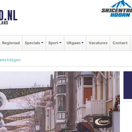
D.NL
land
Regionaal
Specials
Sport
Uitgaan
Vacatures
Contact
 feestdagen