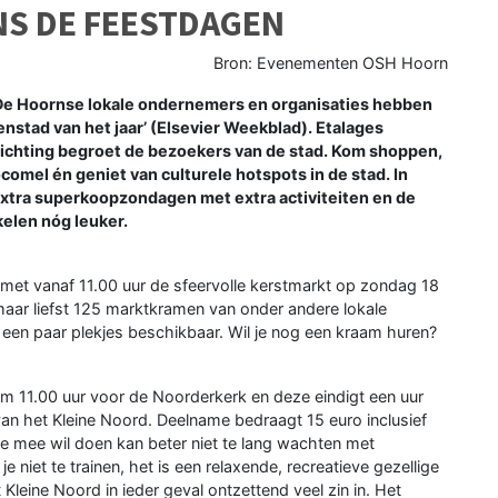
NS DE FEESTDAGEN
Bron: Evenementen OSH Hoorn
n. De Hoornse lokale ondernemers en organisaties hebben
nstad van het jaar’ (Elsevier Weekblad). Etalages
lichting begroet de bezoekers van de stad. Kom shoppen,
omel én geniet van culturele hotspots in de stad. In
xtra superkoopzondagen met extra activiteiten en de
elen nóg leuker.
et vanaf 11.00 uur de sfeervolle kerstmarkt op zondag 18
maar liefst 125 marktkramen van onder andere lokale
een paar plekjes beschikbaar. Wil je nog een kraam huren?
m 11.00 uur voor de Noorderkerk en deze eindigt een uur
 van het Kleine Noord. Deelname bedraagt 15 euro inclusief
e mee wil doen kan beter niet te lang wachten met
e niet te trainen, het is een relaxende, recreatieve gezellige
Kleine Noord in ieder geval ontzettend veel zin in. Het