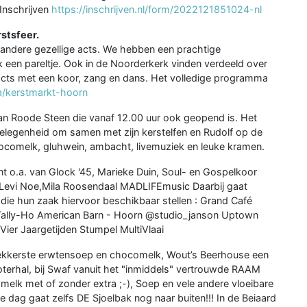
 Inschrijven
https://inschrijven.nl/form/2022121851024-nl
stsfeer.
 andere gezellige acts. We hebben een prachtige
k een pareltje. Ook in de Noorderkerk vinden verdeeld over
acts met een koor, zang en dans. Het volledige programma
a/kerstmarkt-hoorn
an Roode Steen die vanaf 12.00 uur ook geopend is. Het
gelegenheid om samen met zijn kerstelfen en Rudolf op de
hocomelk, gluhwein, ambacht, livemuziek en leuke kramen.
nt o.a. van Glock '45, Marieke Duin, Soul- en Gospelkoor
Levi Noe,Mila Roosendaal MADLIFEmusic Daarbij gaat
s die hun zaak hiervoor beschikbaar stellen : Grand Café
Tally-Ho American Barn - Hoorn @studio_janson Uptown
ier Jaargetijden Stumpel MultiVlaai
 lekkerste erwtensoep en chocomelk, Wout’s Beerhouse een
Boterhal, bij Swaf vanuit het "inmiddels" vertrouwde RAAM
k met of zonder extra ;-), Soep en vele andere vloeibare
se dag gaat zelfs DE Sjoelbak nog naar buiten!!! In de Beiaard