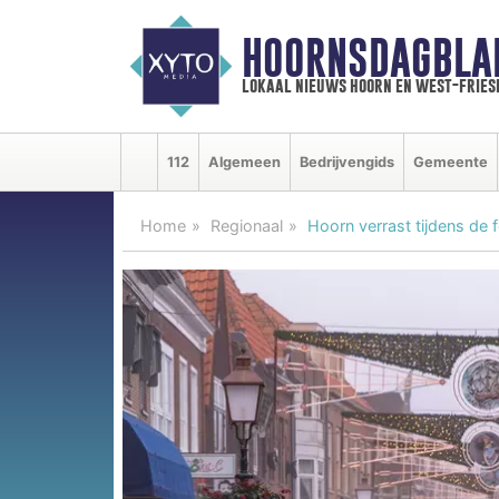
HOORNSDAGBLA
lokaal nieuws hoorn en west-fries
112
Algemeen
Bedrijvengids
Gemeente
Home
Regionaal
Hoorn verrast tijdens de