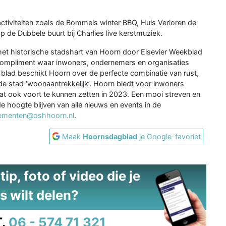
activiteiten zoals de Bommels winter BBQ, Huis Verloren de
de Dubbele buurt bij Charlies live kerstmuziek.
 het historische stadshart van Hoorn door Elsevier Weekblad
 compliment waar inwoners, ondernemers en organisaties
blad beschikt Hoorn over de perfecte combinatie van rust,
 de stad ‘woonaantrekkelijk’. Hoorn biedt voor inwoners
dat ook voort te kunnen zetten in 2023. Een mooi streven en
 hoogte blijven van alle nieuws en events in de
ementen@oshhoorn.nl
.
Maak
Hoornsdagblad
je Google-favoriet
ip, foto of video die je
s wilt delen?
.
06 - 574 71 321