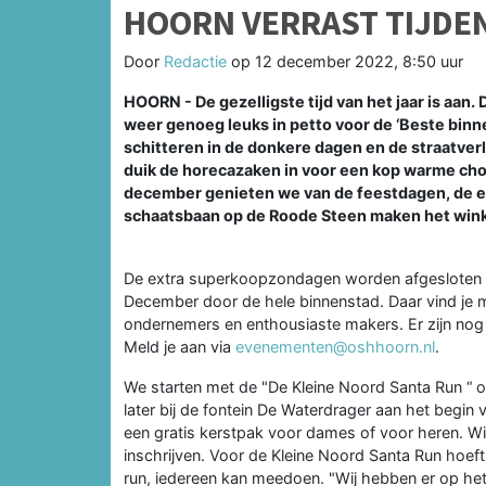
HOORN VERRAST TIJDE
Door
Redactie
op
12 december 2022, 8:50 uur
HOORN - De gezelligste tijd van het jaar is aa
weer genoeg leuks in petto voor de ‘Beste binne
schitteren in de donkere dagen en de straatver
duik de horecazaken in voor een kop warme choc
december genieten we van de feestdagen, de e
schaatsbaan op de Roode Steen maken het wink
De extra superkoopzondagen worden afgesloten m
December door de hele binnenstad. Daar vind je 
ondernemers en enthousiaste makers. Er zijn nog 
Meld je aan via
evenementen@oshhoorn.nl
.
We starten met de "De Kleine Noord Santa Run “ o
later bij de fontein De Waterdrager aan het begin
een gratis kerstpak voor dames of voor heren. Wi
inschrijven. Voor de Kleine Noord Santa Run hoeft j
run, iedereen kan meedoen. "Wij hebben er op het 