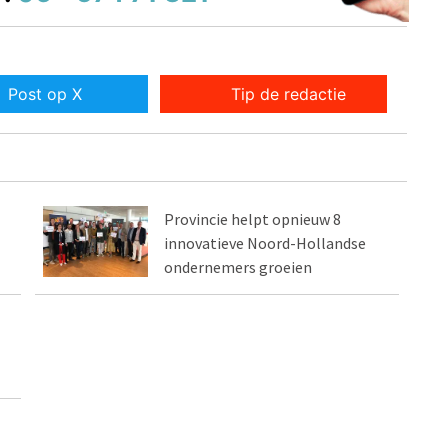
Post op X
Tip de redactie
Provincie helpt opnieuw 8
innovatieve Noord-Hollandse
ondernemers groeien