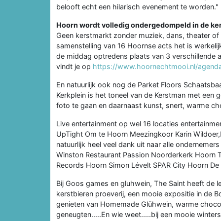
belooft echt een hilarisch evenement te worden."
Hoorn wordt volledig ondergedompeld in de ker
Geen kerstmarkt zonder muziek, dans, theater of
samenstelling van 16 Hoornse acts het is werkelij
de middag optredens plaats van 3 verschillende 
vindt je op
https://www.hoornechtmooi.nl/agend
En natuurlijk ook nog de Parket Floors Schaatsba
Kerkplein is het toneel van de Kerstman met een 
foto te gaan en daarnaast kunst, snert, warme c
Live entertainment op wel 16 locaties entertainme
UpTight Om te Hoorn Meezingkoor Karin Wildoer,
natuurlijk heel veel dank uit naar alle ondernemer
Winston Restaurant Passion Noorderkerk Hoorn 
Records Hoorn Simon Lévelt SPAR City Hoorn De V
Bij Goos games en gluhwein, The Saint heeft de
kerstbieren proeverij, een mooie expositie in de 
genieten van Homemade Glühwein, warme chocomel
geneugten.....En wie weet.....bij een mooie winter