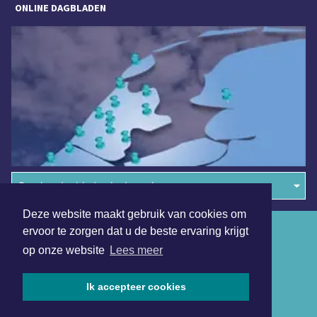
ONLINE DAGBLADEN
Overige dagbladen in de regio
Deze website maakt gebruik van cookies om
Algemene voorwaarden
ervoor te zorgen dat u de beste ervaring krijgt
op onze website
Lees meer
Disclaimer
Privacy Statement
Ik accepteer cookies
Copyright (c) 2026 | Hoornsdagblad.nl - Alle rechten