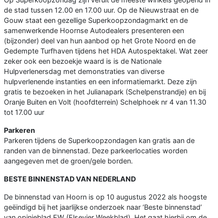
de stad tussen 12.00 en 17.00 uur. Op de Nieuwstraat en de
Gouw staat een gezellige Superkoopzondagmarkt en de
samenwerkende Hoornse Autodealers presenteren een
(bijzonder) deel van hun aanbod op het Grote Noord en de
Gedempte Turfhaven tijdens het HDA Autospektakel. Wat zeer
zeker ook een bezoekje waard is is de Nationale
Hulpverlenersdag met demonstraties van diverse
hulpverlenende instanties en een informatiemarkt. Deze zijn
gratis te bezoeken in het Julianapark (Schelpenstrandje) en bij
Oranje Buiten en Volt (hoofdterrein) Schelphoek nr 4 van 11.30
tot 17.00 uur
Parkeren
Parkeren tijdens de Superkoopzondagen kan gratis aan de
randen van de binnenstad. Deze parkeerlocaties worden
aangegeven met de groen/gele borden.
BESTE BINNENSTAD VAN NEDERLAND
De binnenstad van Hoorn is op 10 augustus 2022 als hoogste
geëindigd bij het jaarlijkse onderzoek naar ‘Beste binnenstad’
van opinieblad EW (Elsevier Weekblad). Het gaat hierbij om de