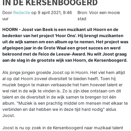
IN DE KERSENBOOGERD
Door
Redactie
op
9 april 2021, 9:46
Bron: Voor een mooie
uur
stad
HOORN - Joost van Beek is een muzikant uit Hoorn en de
bedenker van het project 'Hoor Ons'. Hij brengt muzikanten
uit de wijk samen om een album op te nemen. Het project was
afgelopen jaar in de Grote Waal een groot succes en werd
bekroond met de Feico de Leeuw-Award. Nu wilt Joost graag
aan de slag in de grootste wijk van Hoorn, de Kersenboogerd.
Als jonge jongen groeide Joost op in Hoorn. Het viel hem altijd
al op dat Hoorn zoveel diversiteit te bieden heeft. Toen hij
muziek begon te maken verbaasde het hem hoeveel talent er
wel niet in de wijk te vinden is. Zo is zijn idee ontstaan om dit
talent en de diversiteit in de wijk samen te brengen tot één
album. "Muziek is een prachtig middel om mensen met elkaar te
verbinden en dat hebben we in deze tijd hard nodig" aldus
Joost.
Joost is nu op zoek in de Kersenboogerd naar muzikaal talent