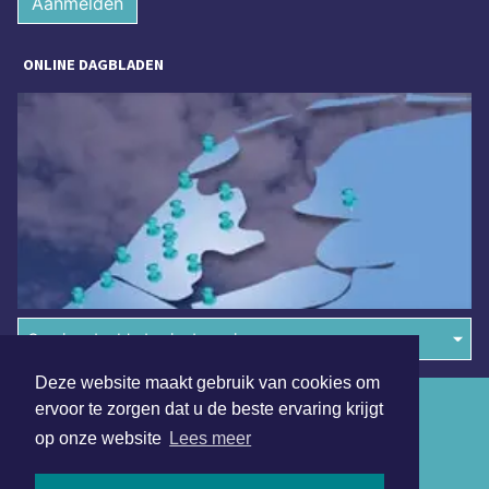
Aanmelden
ONLINE DAGBLADEN
Overige dagbladen in de regio
Deze website maakt gebruik van cookies om
Algemene voorwaarden
ervoor te zorgen dat u de beste ervaring krijgt
op onze website
Lees meer
Disclaimer
Privacy Statement