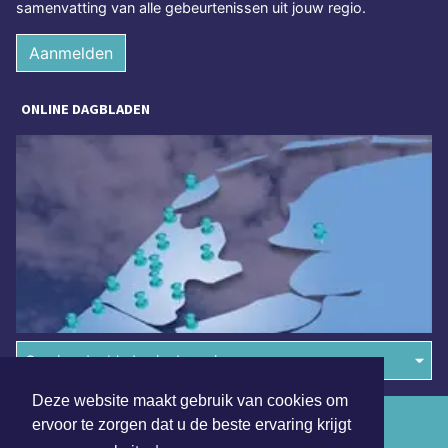
samenvatting van alle gebeurtenissen uit jouw regio.
Aanmelden
ONLINE DAGBLADEN
Overige dagbladen in de regio
Deze website maakt gebruik van cookies om
Algemene voorwaarden
ervoor te zorgen dat u de beste ervaring krijgt