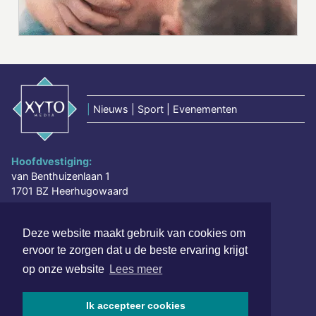
|
Nieuws | Sport | Evenementen
Hoofdvestiging:
van Benthuizenlaan 1
1701 BZ Heerhugowaard
072 8200 600
Deze website maakt gebruik van cookies om
redactie@xyto.nl
ervoor te zorgen dat u de beste ervaring krijgt
www.xyto.nl
op onze website
Lees meer
SOCIAL MEDIA
Ik accepteer cookies