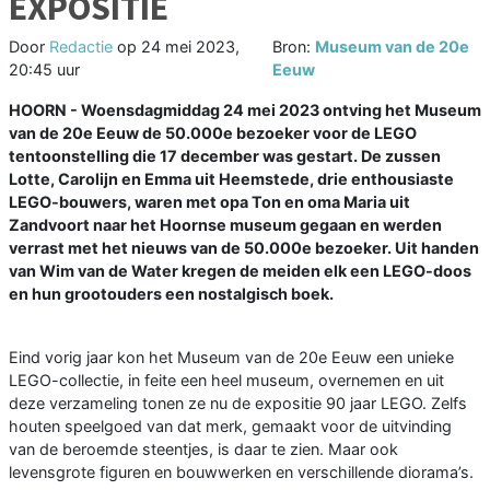
EXPOSITIE
Door
Redactie
op
24 mei 2023,
Bron:
Museum van de 20e
20:45 uur
Eeuw
HOORN - Woensdagmiddag 24 mei 2023 ontving het Museum
van de 20e Eeuw de 50.000e bezoeker voor de LEGO
tentoonstelling die 17 december was gestart. De zussen
Lotte, Carolijn en Emma uit Heemstede, drie enthousiaste
LEGO-bouwers, waren met opa Ton en oma Maria uit
Zandvoort naar het Hoornse museum gegaan en werden
verrast met het nieuws van de 50.000e bezoeker. Uit handen
van Wim van de Water kregen de meiden elk een LEGO-doos
en hun grootouders een nostalgisch boek.
Eind vorig jaar kon het Museum van de 20e Eeuw een unieke
LEGO-collectie, in feite een heel museum, overnemen en uit
deze verzameling tonen ze nu de expositie 90 jaar LEGO. Zelfs
houten speelgoed van dat merk, gemaakt voor de uitvinding
van de beroemde steentjes, is daar te zien. Maar ook
levensgrote figuren en bouwwerken en verschillende diorama’s.