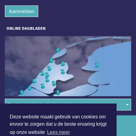
Aanmelden
ONLINE DAGBLADEN
Overige dagbladen in de regio
Deze website maakt gebruik van cookies om
Algemene voorwaarden
ervoor te zorgen dat u de beste ervaring krijgt
op onze website
Lees meer
Disclaimer