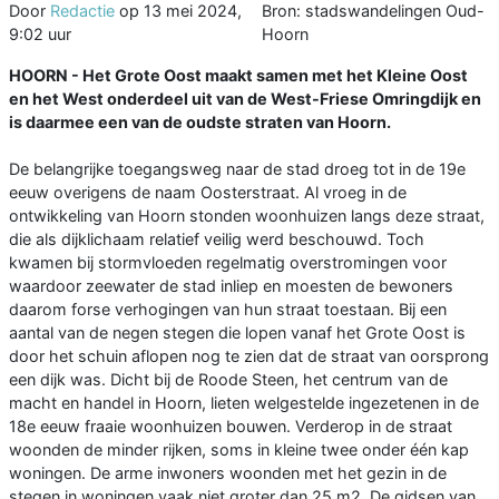
Door
Redactie
op
13 mei 2024,
Bron: stadswandelingen Oud-
9:02 uur
Hoorn
HOORN - Het Grote Oost maakt samen met het Kleine Oost
en het West onderdeel uit van de West-Friese Omringdijk en
is daarmee een van de oudste straten van Hoorn.
De belangrijke toegangsweg naar de stad droeg tot in de 19e
eeuw overigens de naam Oosterstraat. Al vroeg in de
ontwikkeling van Hoorn stonden woonhuizen langs deze straat,
die als dijklichaam relatief veilig werd beschouwd. Toch
kwamen bij stormvloeden regelmatig overstromingen voor
waardoor zeewater de stad inliep en moesten de bewoners
daarom forse verhogingen van hun straat toestaan. Bij een
aantal van de negen stegen die lopen vanaf het Grote Oost is
door het schuin aflopen nog te zien dat de straat van oorsprong
een dijk was. Dicht bij de Roode Steen, het centrum van de
macht en handel in Hoorn, lieten welgestelde ingezetenen in de
18e eeuw fraaie woonhuizen bouwen. Verderop in de straat
woonden de minder rijken, soms in kleine twee onder één kap
woningen. De arme inwoners woonden met het gezin in de
stegen in woningen vaak niet groter dan 25 m2. De gidsen van