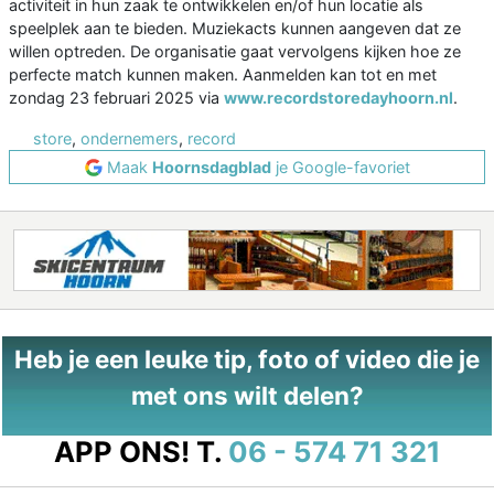
activiteit in hun zaak te ontwikkelen en/of hun locatie als
speelplek aan te bieden. Muziekacts kunnen aangeven dat ze
willen optreden. De organisatie gaat vervolgens kijken hoe ze
perfecte match kunnen maken. Aanmelden kan tot en met
zondag 23 februari 2025 via
www.recordstoredayhoorn.nl
.
store
,
ondernemers
,
record
Maak
Hoornsdagblad
je Google-favoriet
Heb je een leuke tip, foto of video die je
met ons wilt delen?
APP ONS!
T.
06 - 574 71 321