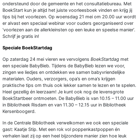
ondersteund door de gemeente en het consultatiebureau. Met
BoekStart kun je altijd het juiste voorleesboek vinden en krijg jij
tips bij het voorlezen. Op woensdag 21 mei om 20.00 uur wordt
er alvast een speciaal webinar voor ouders georganiseerd over
‘voorlezen aan de allerkleinsten op een leuke en speelse manier’.
Schrijf je gratis in!
Speciale BoekStartdag
Op zaterdag 24 mei vieren we vervolgens
BoekStartdag
met
een speciale BabyBieb. Tijdens de BabyBieb lezen we voor,
zingen we liedjes en ontdekken we samen babyvriendelijke
materialen. Ouders, verzorgers, opa’s en oma’s krijgen
praktische tips om thuis ook lekker samen te lezen en te spelen.
Heel gezellig én leerzaam! Je kunt ook nog de levensgrote
BoekStartbeer ontmoeten. De BabyBieb is van 10.15 – 11.00 uur
in Bibliotheek Risdam en van 11.30 – 12.15 uur in Bibliotheek
Kersenboogerd.
In de Centrale Bibliotheek verwelkomen we ook een speciale
gast: Kaatje Stip. Met een rok vol poppenkastpoppen én
verhalen laat zij op een heel bijzondere manier zien hoe leuk