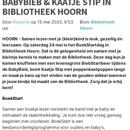
BABYBIEB & KAATJE STIP IN
BIBLIOTHEEK HOORN
Door
Redactie
op
15 mei 2025, 9:53
Bron:
Bibliotheek
uur
Hoorn
HOORN - Samen lezen met je (klein)kind is leuk, gezellig én
leerzaam. Op zaterdag 24 mei is het BoekStartdag in
Bibliotheek Hoorn. Dat is dé gelegenheid om samen met je
kleintje kennis te maken met de Bibliotheek. Deze dag kun je
komen knuffelen met een levensgrote BiebStartbeer tijdens
de BabyBieb, komt Kaatje Stip met poppenkastpoppen langs
en maak je kans op het vinden van de gouden wikkel wanneer
je jouw kindje lid maakt van de Bibliotheek. Zorg dat je erbij
bent!
BoekStart
Samen een boekje lezen versterkt de band met je baby en
stimuleert de taalontwikkeling. Je kunt dus niet vroeg genoeg
beginnen met voorlezen. BoekStart is een
leesbevorderingsprogramma voor ouders en baby’s,