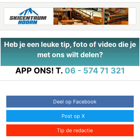
Heb je een leuke tip, foto of video die je
met ons wilt delen?
APP ONS!
T.
06 - 574 71 321
Deel op Facebook
Post op X
Tip de redactie