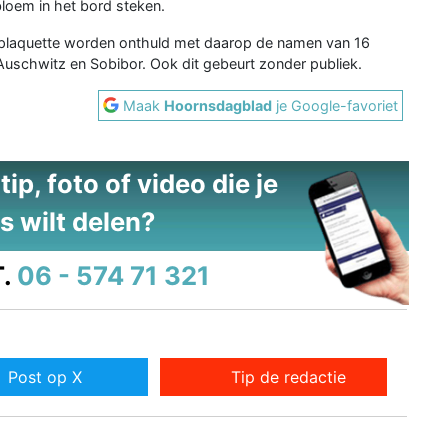
loem in het bord steken.
en plaquette worden onthuld met daarop de namen van 16
Auschwitz en Sobibor. Ook dit gebeurt zonder publiek.
Maak
Hoornsdagblad
je Google-favoriet
ip, foto of video die je
s wilt delen?
.
06 - 574 71 321
Post op X
Tip de redactie