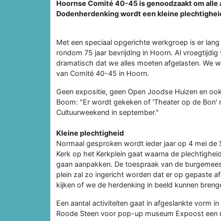
Hoornse Comité 40-45 is genoodzaakt om alle ac
Dodenherdenking wordt een kleine plechtigheid
Met een speciaal opgerichte werkgroep is er lan
rondom 75 jaar bevrijding in Hoorn. Al vroegtijdig
dramatisch dat we alles moeten afgelasten. We wi
van Comité 40-45 in Hoorn.
Geen expositie, geen Open Joodse Huizen en ook m
Boom: "Er wordt gekeken of 'Theater op de Bon' naa
Cultuurweekend in september."
Kleine plechtigheid
Normaal gesproken wordt ieder jaar op 4 mei de S
Kerk op het Kerkplein gaat waarna de plechtigheid
gaan aanpakken. De toespraak van de burgemeeste
plein zal zo ingericht worden dat er op gepaste 
kijken of we de herdenking in beeld kunnen breng
Een aantal activiteiten gaat in afgeslankte vorm i
Roode Steen voor pop-up museum Expoost een mete