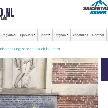
D.NL
land
Regionaal
Specials
Sport
Uitgaan
Vacatures
Contact
enherdenking zonder publiek in Hoorn