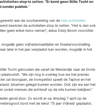
tiviteiten stop te zetten. "Er komt geen Stille Tocht en
 zonder publiek.
"
g gewerkt aan de voorbereiding van de
vele activiteiten
 werd besloten de activiteiten stop te zetten. "Het is dan ook
llen geen enkel risico nemen", aldus Eddy Boom voorzitter
ogelijk geen vrijheidsmaaltijden en theatervoorstelling.
r later in het jaar verplaatst kan worden, mogelijk in het
tille Tocht gehouden die vanaf de Westerdijk naar de Grote
 plaatsvindt. "We zijn nog in overleg hoe we het precies
r zal doorgaan, de trompettist speelt de Taptoe en het
afstand, bloemen gelegd kunnen worden. Ook zijn we aan het
en zodat mensen die achteraf op de site kunnen bekijken."
n ieder geval door. Zo wordt er op dinsdag 7 april op de
rsgroot bord met de tekst ’75 jaar Vrijheid’ geplaatst.