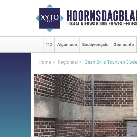
HOORNSDAGBLA
lokaal nieuws hoorn en west-fries
112
Algemeen
Bedrijvengids
Gemeente
Home
Regionaal
Geen Stille Tocht en Dod