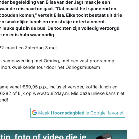
der begeleiding van Elisa van der Jagt maak je een
waar de reis naartoe gaat. “Dat maakt het spannend en
ouden komen,” vertelt Elisa. Elke tocht bestaat uit drie
een smakelijke lunch en een stukje entertainment.
 leuke quiz in de bus. De tochten zijn volledig verzorgd
 en er is hulp waar nodig.
22 maart en Zaterdag 3 mei
t in samenwerking met Omring, met een vast programma
een indrukwekkende tour door het Oorlogsmuseum
ame vanaf €69,95 p.p., inclusief vervoer, koffie, lunch en
96282 of kijk op www.tour2day.nl. Mis deze unieke kans niet
and!
Maak
Hoornsdagblad
je Google-favoriet
ip, foto of video die je