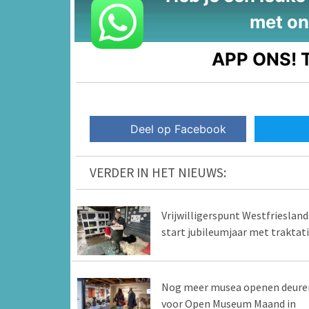
met on
APP ONS!
T
Deel op Facebook
VERDER IN HET NIEUWS:
Vrijwilligerspunt Westfriesland
start jubileumjaar met traktat
Nog meer musea openen deure
voor Open Museum Maand in