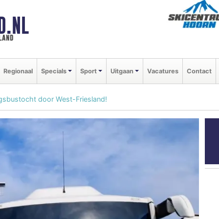
D.NL
land
Regionaal
Specials
Sport
Uitgaan
Vacatures
Contact
gsbustocht door West-Friesland!