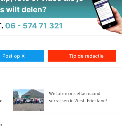
s wilt delen?
.
06 - 574 71 321
Post op X
Tip de redactie
We laten ons elke maand
ie
verrassen in West-Friesland!
n