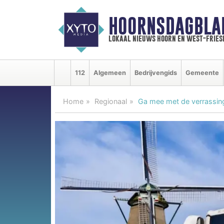
HOORNSDAGBLA
lokaal nieuws hoorn en west-fries
112
Algemeen
Bedrijvengids
Gemeente
Home
Regionaal
Ga mee met de verrassin