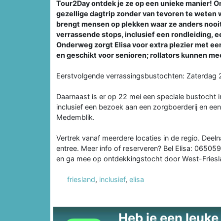
Tour2Day ontdek je ze op een unieke manier! On
gezellige dagtrip zonder van tevoren te weten 
brengt mensen op plekken waar ze anders nooit z
verrassende stops, inclusief een rondleiding, 
Onderweg zorgt Elisa voor extra plezier met een
en geschikt voor senioren; rollators kunnen mee
Eerstvolgende verrassingsbustochten: Zaterdag 
Daarnaast is er op 22 mei een speciale bustoch
inclusief een bezoek aan een zorgboerderij en 
Medemblik.
Vertrek vanaf meerdere locaties in de regio. Deeln
entree. Meer info of reserveren? Bel Elisa: 06505
en ga mee op ontdekkingstocht door West-Friesl
friesland
,
inclusief
,
elisa
Heb je een leuke t