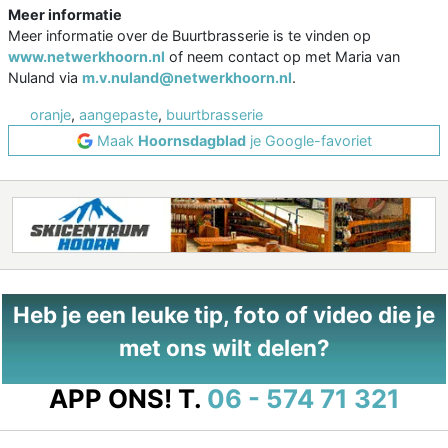
Meer informatie
Meer informatie over de Buurtbrasserie is te vinden op
www.netwerkhoorn.nl
of neem contact op met Maria van
Nuland via
m.v.nuland@netwerkhoorn.nl
.
oranje
,
aangepaste
,
buurtbrasserie
Maak
Hoornsdagblad
je Google-favoriet
Heb je een leuke tip, foto of video die je
met ons wilt delen?
APP ONS!
T.
06 - 574 71 321