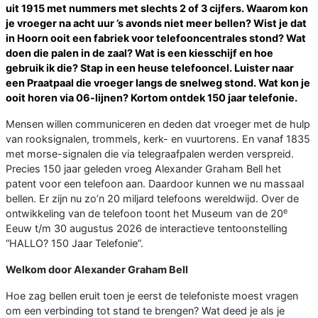
uit 1915 met nummers met slechts 2 of 3 cijfers. Waarom kon
je vroeger na acht uur ’s avonds niet meer bellen? Wist je dat
in Hoorn ooit een fabriek voor telefooncentrales stond? Wat
doen die palen in de zaal? Wat is een kiesschijf en hoe
gebruik ik die? Stap in een heuse telefooncel. Luister naar
een Praatpaal die vroeger langs de snelweg stond. Wat kon je
ooit horen via 06-lijnen? Kortom ontdek 150 jaar telefonie.
Mensen willen communiceren en deden dat vroeger met de hulp
van rooksignalen, trommels, kerk- en vuurtorens. En vanaf 1835
met morse-signalen die via telegraafpalen werden verspreid.
Precies 150 jaar geleden vroeg Alexander Graham Bell het
patent voor een telefoon aan. Daardoor kunnen we nu massaal
bellen. Er zijn nu zo’n 20 miljard telefoons wereldwijd. Over de
e
ontwikkeling van de telefoon toont het Museum van de 20
Eeuw t/m 30 augustus 2026 de interactieve tentoonstelling
“HALLO? 150 Jaar Telefonie”.
Welkom door Alexander Graham Bell
Hoe zag bellen eruit toen je eerst de telefoniste moest vragen
om een verbinding tot stand te brengen? Wat deed je als je