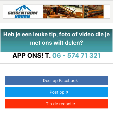
Heb je een leuke tip, foto of video die je
met ons wilt delen?
APP ONS!
T.
06 - 574 71 321
Deel op Facebook
Post op X
Tip de redactie