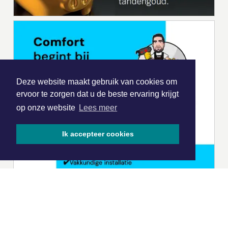
Deze website maakt gebruik van cookies om
ervoor te zorgen dat u de beste ervaring krijgt
op onze website
Lees meer
Ik accepteer cookies