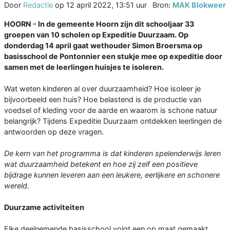
Door
Redactie
op
12 april 2022, 13:51 uur
Bron:
MAK Blokweer
HOORN - In de gemeente Hoorn zijn dit schooljaar 33
groepen van 10 scholen op Expeditie Duurzaam. Op
donderdag 14 april gaat wethouder Simon Broersma op
basisschool de Pontonnier een stukje mee op expeditie door
samen met de leerlingen huisjes te isoleren.
Wat weten kinderen al over duurzaamheid? Hoe isoleer je
bijvoorbeeld een huis? Hoe belastend is de productie van
voedsel of kleding voor de aarde en waarom is schone natuur
belangrijk? Tijdens Expeditie Duurzaam ontdekken leerlingen de
antwoorden op deze vragen.
De kern van het programma is dat kinderen spelenderwijs leren
wat duurzaamheid betekent en hoe zij zelf een positieve
bijdrage kunnen leveren aan een leukere, eerlijkere en schonere
wereld.
Duurzame activiteiten
Elke deelnemende basisschool volgt een op maat gemaakt