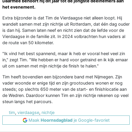
Daarmee behoort hij dit jaar tot de jongste deelnemers aan
het evenement.
Extra bijzonder is dat Tim de Vierdaagse niet alleen loopt. Hij
wandelt samen met zijn nichtje uit Rotterdam, dat één dag ouder
is dan hij. Samen laten neef en nicht zien dat de liefde voor de
Vierdaagse in de familie zit. In 2024 volbrachten hun vaders al
de route van 50 kilometer.
"Ik vind het best spannend, maar ik heb er vooral heel veel zin
in," zegt Tim. "We hebben er hard voor getraind en ik kijk ernaar
uit om samen met mijn nichtje de finish te halen."
Tim heeft bovendien een bijzondere band met Nijmegen. Zijn
vader woonde er enige tijd en zijn grootouders wonen er nog
steeds; op slechts 650 meter van de start- en finishlocatie aan
de Wedren. Daardoor kunnen Tim en zijn nichtje rekenen op veel
steun langs het parcours.
tim
,
vierdaagse
,
nichtje
Maak
Hoornsdagblad
je Google-favoriet