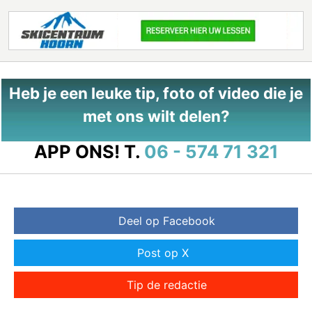
Heb je een leuke tip, foto of video die je
met ons wilt delen?
APP ONS!
T.
06 - 574 71 321
Deel op Facebook
Post op X
Tip de redactie