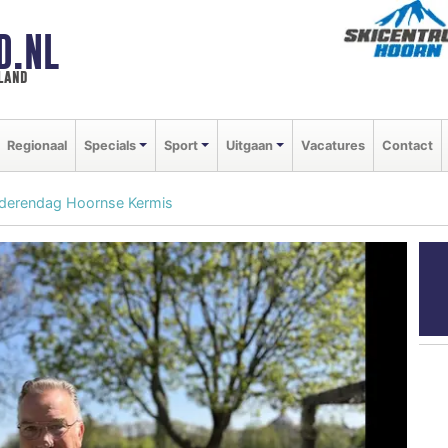
D.NL
land
Regionaal
Specials
Sport
Uitgaan
Vacatures
Contact
 Ouderendag Hoornse Kermis