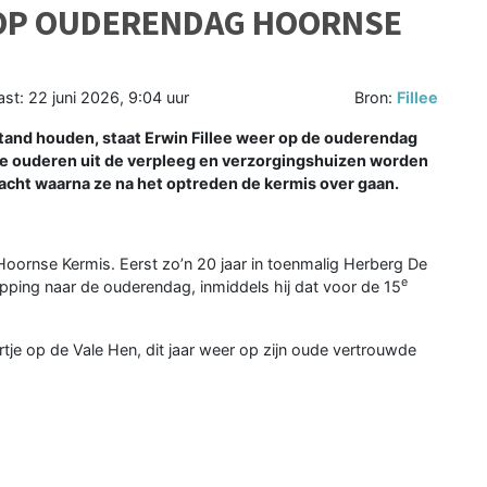
D OP OUDERENDAG HOORNSE
ast:
22 juni 2026, 9:04 uur
Bron:
Fillee
n stand houden, staat Erwin Fillee weer op de ouderendag
 De ouderen uit de verpleeg en verzorgingshuizen worden
cht waarna ze na het optreden de kermis over gaan.
e Hoornse Kermis. Eerst zo’n 20 jaar in toenmalig Herberg De
e
ping naar de ouderendag, inmiddels hij dat voor de 15
ertje op de Vale Hen, dit jaar weer op zijn oude vertrouwde