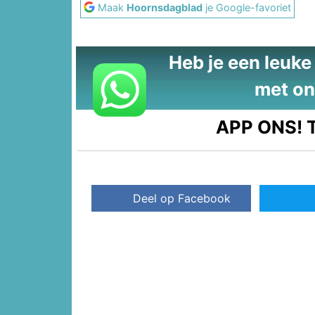
Maak
Hoornsdagblad
je Google-favoriet
Heb je een leuke t
met on
APP ONS!
T
Deel op Facebook