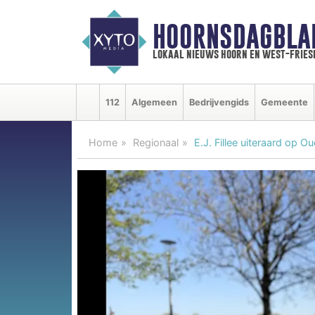
HOORNSDAGBLA
lokaal nieuws hoorn en west-fries
112
Algemeen
Bedrijvengids
Gemeente
Home
Regionaal
E.J. Fillee uiteraard op