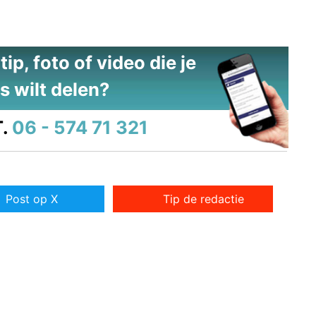
ip, foto of video die je
s wilt delen?
.
06 - 574 71 321
Post op X
Tip de redactie