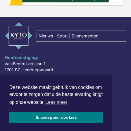
|
Nieuws | Sport | Evenementen
Hoofdvestiging:
van Benthuizenlaan 1
1701 BZ Heerhugowaard
072 8200 600
Deze website maakt gebruik van cookies om
redactie@xyto.nl
ervoor te zorgen dat u de beste ervaring krijgt
www.xyto.nl
op onze website
Lees meer
SOCIAL MEDIA
Ik accepteer cookies
NIEUWSBRIEF AANMELDEN