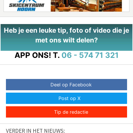
Heb je een leuke tip, foto of video die je
met ons wilt delen?
APP ONS!
T.
06 - 574 71 321
Deel op Facebook
Post op X
Tip de redactie
VERDER IN HET NIEUWS: