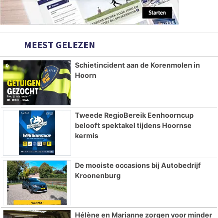
MEEST GELEZEN
Schietincident aan de Korenmolen in
Hoorn
Tweede RegioBereik Eenhoorncup
belooft spektakel tijdens Hoornse
kermis
De mooiste occasions bij Autobedrijf
Kroonenburg
Hélène en Marianne zorgen voor minder