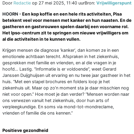
Door
Redactie
op
27 mei 2025, 11:40 uur
Bron:
Vrijwilligerspunt
HOORN -
Een kop koffie en een hele rits activiteiten, Pisa
betekent veel voor mensen met kanker en hun naasten. En de
gastheren en gastvrouwen spelen daarbij een voorname rol.
Het Ipso-centrum zit te springen om nieuwe vrijwilligers om
al die activiteiten in te kunnen vullen.
Krijgen mensen de diagnose ‘kanker’, dan komen ze in een
emotionele achtbaan terecht. Afspraken in het ziekenhuis,
gesprekken met familie en vrienden, en al die vragen in je
hoofd… Lastig. “Informatie is er voldoende”, weet Gerard
Janssen Duijghuijsen uit ervaring en nu twee jaar gastheer in het
huis. “Met een stapel brochures en folders loop je het
ziekenhuis uit. Maar op zo’n moment sta je daar misschien nog
niet voor open.” Hoe moet je dan verder? “Mensen worden naar
ons verwezen vanuit het ziekenhuis, door hun arts of
verpleegkundige. En soms via mond-tot-mondreclame,
vrienden of familie die ons kennen.”
Positieve gezondheid